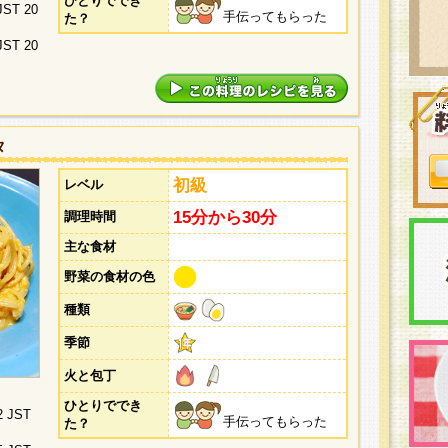
ひとりででき
 JST 20
手伝ってもらった
た？
 JST 20
タ
初級
レベル
15分から30分
調理時間
主な食材
野菜の食材の色
種類
季節
火と包丁
ひとりででき
2 JST
手伝ってもらった
た？