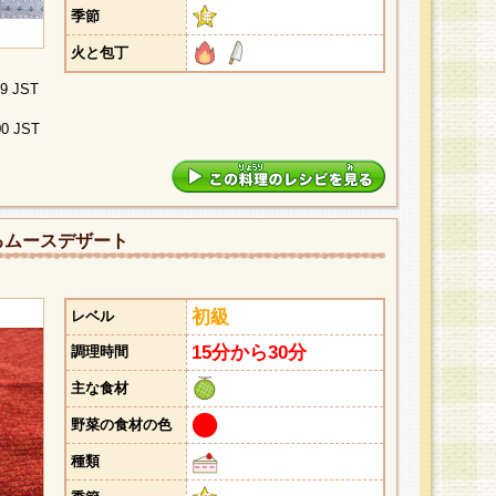
季節
火と包丁
29 JST
00 JST
るムースデザート
初級
レベル
15分から30分
調理時間
主な食材
野菜の食材の色
種類