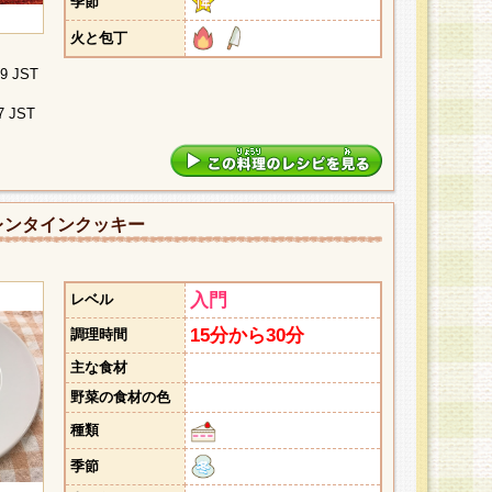
季節
火と包丁
09 JST
7 JST
レンタインクッキー
入門
レベル
15分から30分
調理時間
主な食材
野菜の食材の色
種類
季節