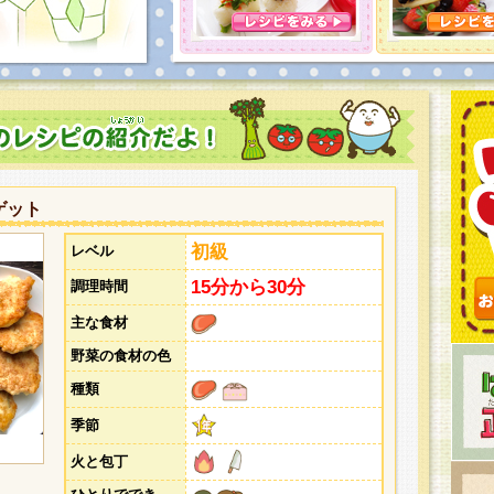
とうございました。次回企画もお楽しみに！
ゲット
初級
レベル
15分から30分
調理時間
主な食材
野菜の食材の色
種類
季節
火と包丁