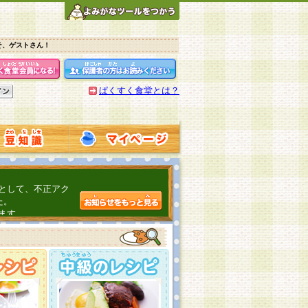
そ、ゲストさん！
ぱくすく食堂とは？
として、不正アク
た。
ます。
介するよ！
こちら
日頃の感謝をこめ
んの投稿、ありが