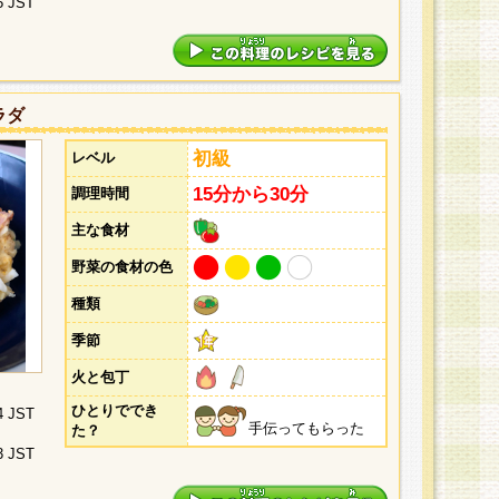
5 JST
ラダ
初級
レベル
15分から30分
調理時間
主な食材
野菜の食材の色
種類
季節
火と包丁
ひとりででき
4 JST
手伝ってもらった
た？
3 JST