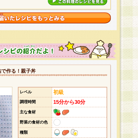
詰で作る！親子丼
初級
レベル
15分から30分
調理時間
主な食材
野菜の食材の色
種類