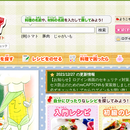
ようこ
(例)トマト 豚肉 じゃがいも
2021/12/27 の更新情報
【お知らせ】ログイン画面のセキュリティ対策
セス防止のためのreCAPTCHAを実装致しまし
必ずチェックをしてからログインをお願い致し
2019/06/04 の更新情報
ファーマ村からコーンシェフが簡単レシピを紹
2018/07/01 の更新情報
チャレンジ企画第三弾！お母さん、お父さんへ
てごはんを作ろう！は終了致しました。たくさ