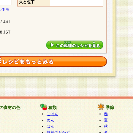
火と包丁
ルネモ
07 JST
48 JST
の食材の色
種類
季節
ごはん
春
めん
夏
ぱん
秋
野菜のおかず
冬