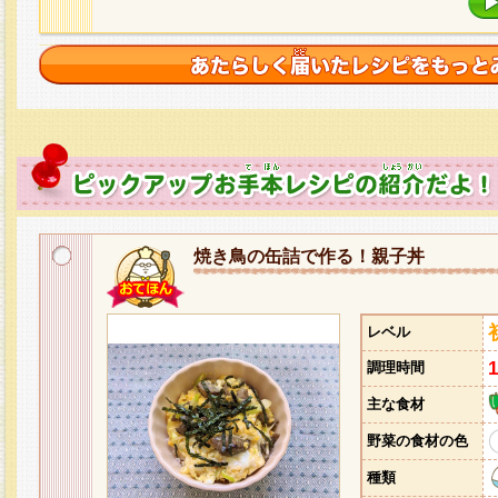
焼き鳥の缶詰で作る！親子丼
レベル
調理時間
主な食材
野菜の食材の色
種類