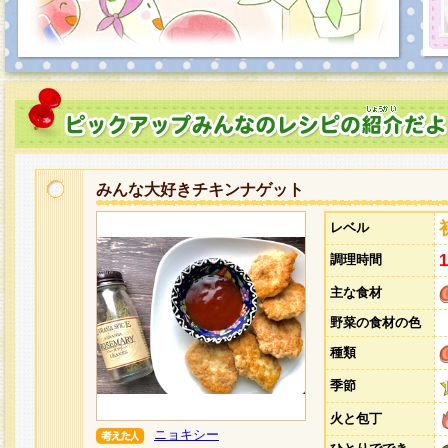
みんな大好きチキンナゲット
レベル
調理時間
主な食材
野菜の食材の色
種類
季節
火と包丁
ニョキシー