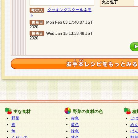
火と包丁
クッキングスクールネモ
ト
Mon Feb 03 17:40:07 JST
2020
Wed Jan 15 13:33:48 JST
2020
主な食材
野菜の食材の色
種
野菜
赤色
ご
肉
黄色
め
魚
緑色
ぱ
くだもの
紫色
野