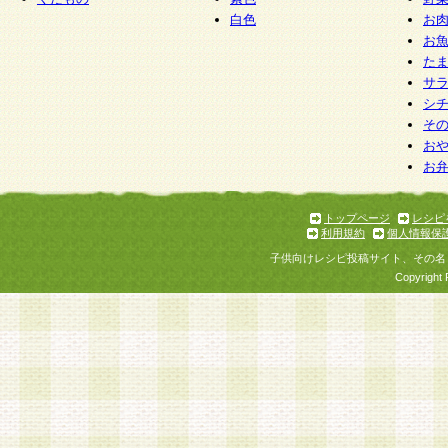
白色
お
お
た
サ
シ
そ
お
お
トップページ
レシピ
利用規約
個人情報保
子供向けレシピ投稿サイト、その名
Copyright 