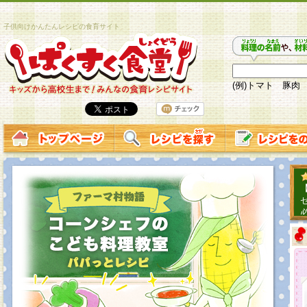
子供向けかんたんレシピの食育サイト
(例)トマト 豚肉