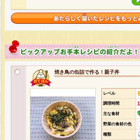
焼き鳥の缶詰で作る！親子丼
レベル
調理時間
主な食材
野菜の食材の色
種類