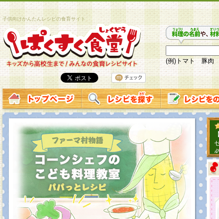
子供向けかんたんレシピの食育サイト
(例)トマト 豚肉