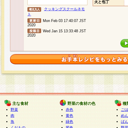
火と包丁
クッキングスクールネモ
ト
Mon Feb 03 17:40:07 JST
2020
Wed Jan 15 13:33:48 JST
2020
主な食材
野菜の食材の色
種
野菜
赤色
ご
肉
黄色
め
魚
緑色
ぱ
くだもの
紫色
野