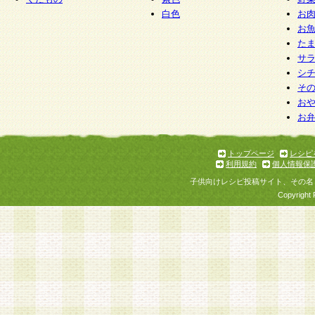
白色
お
お
た
サ
シ
そ
お
お
トップページ
レシピ
利用規約
個人情報保
子供向けレシピ投稿サイト、その名
Copyright 