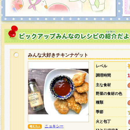
みんな大好きチキンナゲット
レベル
調理時間
主な食材
野菜の食材の色
種類
季節
火と包丁
ニョキシー