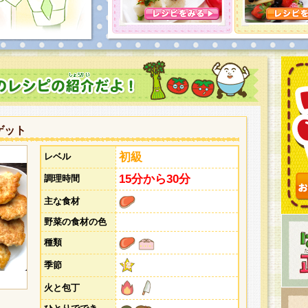
とうございました。次回企画もお楽しみに！
ゲット
初級
レベル
15分から30分
調理時間
主な食材
野菜の食材の色
種類
季節
火と包丁