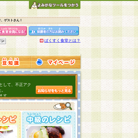
そ、ゲストさん！
ぱくすく食堂とは？
として、不正アク
た。
ます。
介するよ！
こちら
日頃の感謝をこめ
んの投稿、ありが