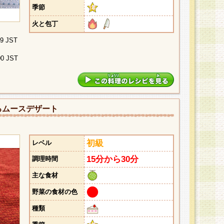
季節
火と包丁
29 JST
00 JST
るムースデザート
初級
レベル
15分から30分
調理時間
主な食材
野菜の食材の色
種類