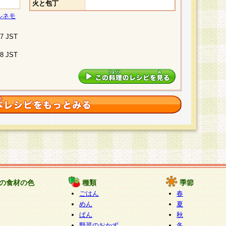
火と包丁
ルネモ
07 JST
48 JST
の食材の色
種類
季節
ごはん
春
めん
夏
ぱん
秋
野菜のおかず
冬