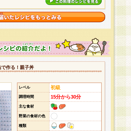
詰で作る！親子丼
初級
レベル
15分から30分
調理時間
主な食材
野菜の食材の色
種類