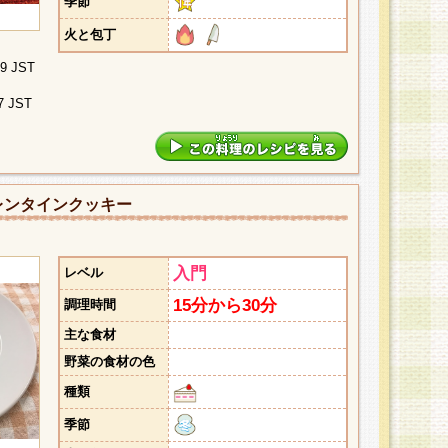
季節
火と包丁
09 JST
7 JST
レンタインクッキー
入門
レベル
15分から30分
調理時間
主な食材
野菜の食材の色
種類
季節