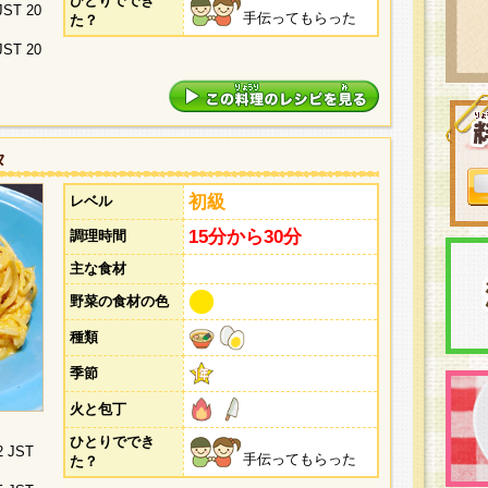
ひとりででき
 JST 20
手伝ってもらった
た？
 JST 20
タ
初級
レベル
15分から30分
調理時間
主な食材
野菜の食材の色
種類
季節
火と包丁
ひとりででき
2 JST
手伝ってもらった
た？