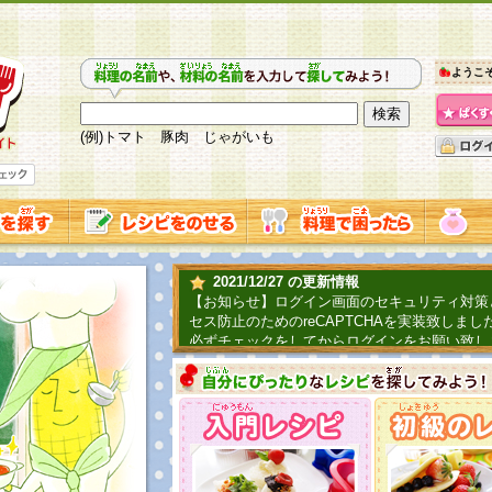
ようこ
(例)トマト 豚肉 じゃがいも
2021/12/27 の更新情報
【お知らせ】ログイン画面のセキュリティ対策
セス防止のためのreCAPTCHAを実装致しまし
必ずチェックをしてからログインをお願い致し
2019/06/04 の更新情報
ファーマ村からコーンシェフが簡単レシピを紹
2018/07/01 の更新情報
チャレンジ企画第三弾！お母さん、お父さんへ
てごはんを作ろう！は終了致しました。たくさ