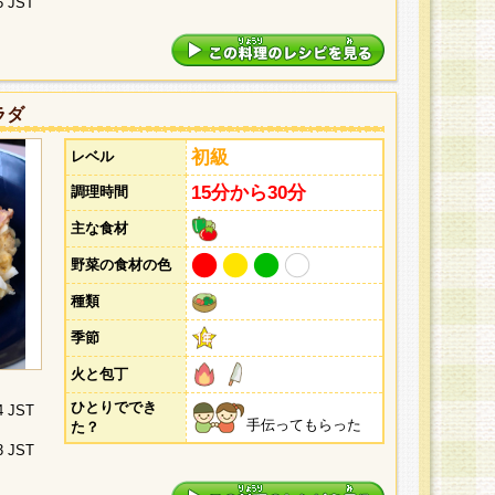
5 JST
ラダ
初級
レベル
15分から30分
調理時間
主な食材
野菜の食材の色
種類
季節
火と包丁
ひとりででき
4 JST
手伝ってもらった
た？
3 JST