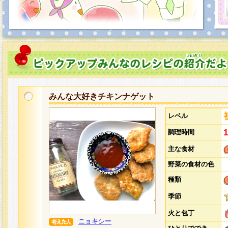
みんな大好きチキンナゲット
レベル
調理時間
主な食材
野菜の食材の色
種類
季節
火と包丁
ニョキシー