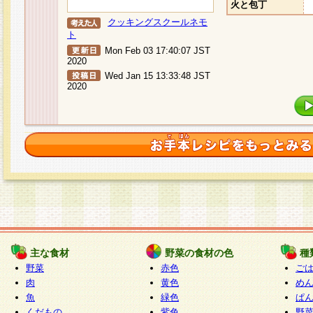
火と包丁
クッキングスクールネモ
ト
Mon Feb 03 17:40:07 JST
2020
Wed Jan 15 13:33:48 JST
2020
主な食材
野菜の食材の色
種
野菜
赤色
ご
肉
黄色
め
魚
緑色
ぱ
くだもの
紫色
野