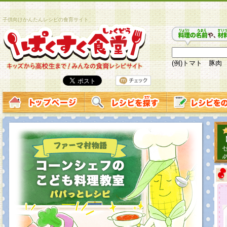
子供向けかんたんレシピの食育サイト
(例)トマト 豚肉