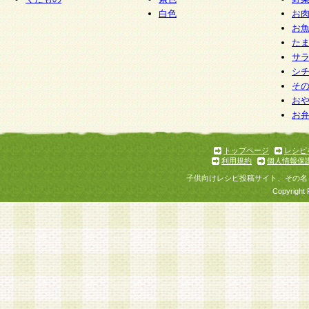
白色
お
お
た
サ
シ
そ
お
お
トップページ
レシピ
利用規約
個人情報保
子供向けレシピ投稿サイト、その名
Copyright 