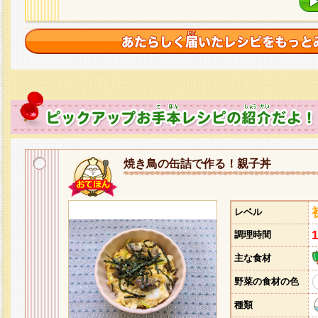
焼き鳥の缶詰で作る！親子丼
レベル
調理時間
主な食材
野菜の食材の色
種類