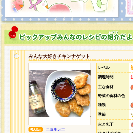
みんな大好きチキンナゲット
レベル
調理時間
主な食材
野菜の食材の色
種類
季節
火と包丁
ニョキシー