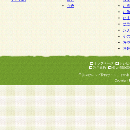
白色
お
お
た
サ
シ
そ
お
お
トップページ
レシピ
利用規約
個人情報保
子供向けレシピ投稿サイト、その名
Copyright 