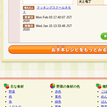
火と包丁
クッキングスクールネモ
ト
Mon Feb 03 17:40:07 JST
2020
Wed Jan 15 13:33:48 JST
2020
主な食材
野菜の食材の色
種
野菜
赤色
ご
肉
黄色
め
魚
緑色
ぱ
くだもの
紫色
野