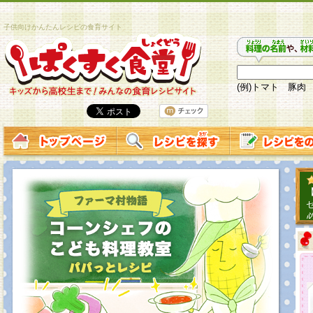
子供向けかんたんレシピの食育サイト
(例)トマト 豚肉