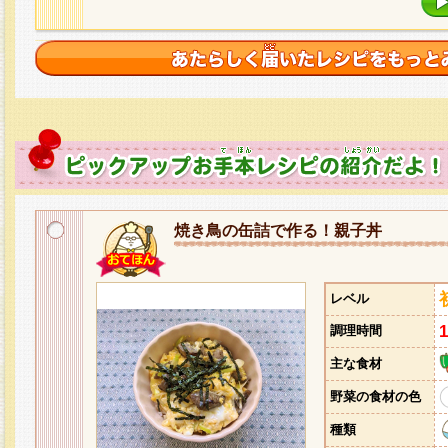
焼き鳥の缶詰で作る！親子丼
レベル
調理時間
主な食材
野菜の食材の色
種類