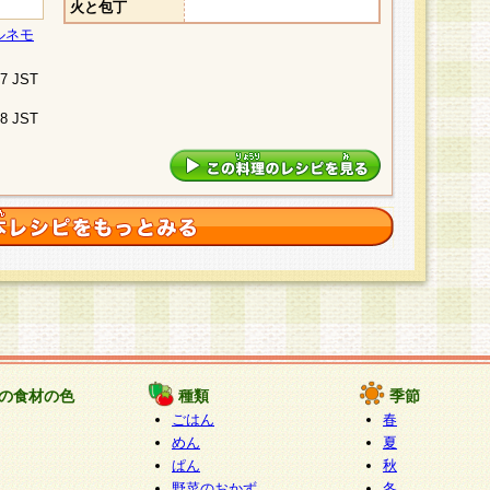
火と包丁
ルネモ
07 JST
48 JST
の食材の色
種類
季節
ごはん
春
めん
夏
ぱん
秋
野菜のおかず
冬