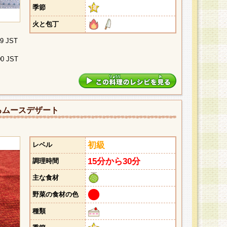
季節
火と包丁
29 JST
00 JST
るムースデザート
初級
レベル
15分から30分
調理時間
主な食材
野菜の食材の色
種類