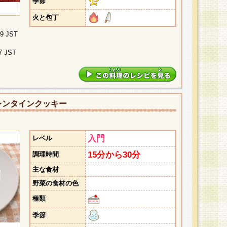
季節
火と包丁
09 JST
7 JST
レンタインクッキー
入門
レベル
15分から30分
調理時間
主な食材
野菜の食材の色
種類
季節