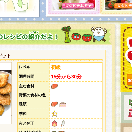
とうございました。次回企画もお楽しみに！
ゲット
初級
レベル
15分から30分
調理時間
主な食材
野菜の食材の色
種類
季節
火と包丁