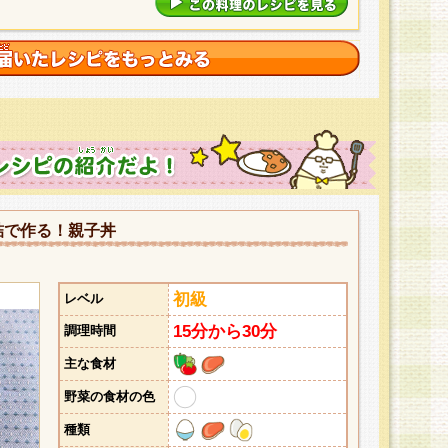
詰で作る！親子丼
初級
レベル
15分から30分
調理時間
主な食材
野菜の食材の色
種類