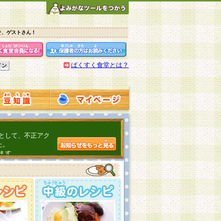
そ、ゲストさん！
ぱくすく食堂とは？
として、不正アク
た。
ます。
介するよ！
こちら
日頃の感謝をこめ
んの投稿、ありが