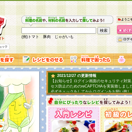
ようこ
(例)トマト 豚肉 じゃがいも
2021/12/27 の更新情報
【お知らせ】ログイン画面のセキュリティ対策
セス防止のためのreCAPTCHAを実装致しまし
必ずチェックをしてからログインをお願い致し
2019/06/04 の更新情報
ファーマ村からコーンシェフが簡単レシピを紹
2018/07/01 の更新情報
チャレンジ企画第三弾！お母さん、お父さんへ
てごはんを作ろう！は終了致しました。たくさ