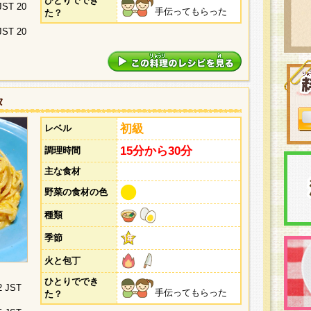
ひとりででき
 JST 20
手伝ってもらった
た？
 JST 20
タ
初級
レベル
15分から30分
調理時間
主な食材
野菜の食材の色
種類
季節
火と包丁
ひとりででき
2 JST
手伝ってもらった
た？