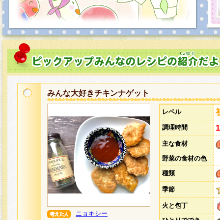
みんな大好きチキンナゲット
レベル
調理時間
主な食材
野菜の食材の色
種類
季節
火と包丁
ニョキシー