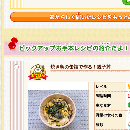
焼き鳥の缶詰で作る！親子丼
レベル
調理時間
主な食材
野菜の食材の色
種類