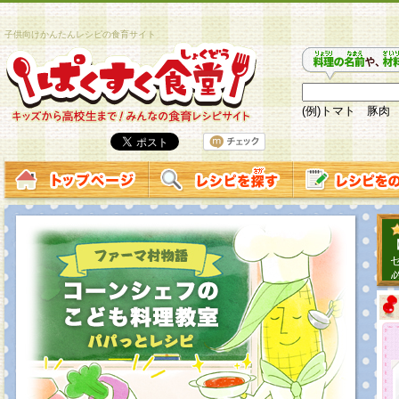
子供向けかんたんレシピの食育サイト
(例)トマト 豚肉