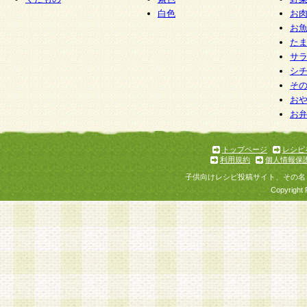
白色
お
お
た
サ
シ
そ
お
お
トップページ
レシピ
利用規約
個人情報保
子供向けレシピ投稿サイト、その名
Copyright 