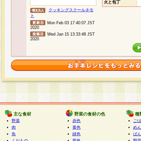
火と包丁
クッキングスクールネモ
ト
Mon Feb 03 17:40:07 JST
2020
Wed Jan 15 13:33:48 JST
2020
主な食材
野菜の食材の色
種
野菜
赤色
ご
肉
黄色
め
魚
緑色
ぱ
くだもの
紫色
野