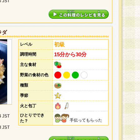
5 JST
ラダ
初級
レベル
15分から30分
調理時間
主な食材
野菜の食材の色
種類
季節
火と包丁
ひとりででき
4 JST
手伝ってもらった
た？
3 JST