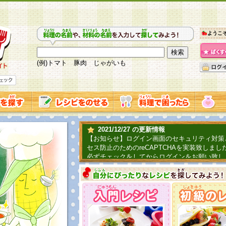
ようこ
(例)トマト 豚肉 じゃがいも
2021/12/27 の更新情報
【お知らせ】ログイン画面のセキュリティ対策
セス防止のためのreCAPTCHAを実装致しまし
必ずチェックをしてからログインをお願い致し
2019/06/04 の更新情報
ファーマ村からコーンシェフが簡単レシピを紹
2018/07/01 の更新情報
チャレンジ企画第三弾！お母さん、お父さんへ
てごはんを作ろう！は終了致しました。たくさ