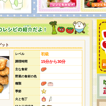
とうございました。次回企画もお楽しみに！
ゲット
初級
レベル
15分から30分
調理時間
主な食材
野菜の食材の色
種類
季節
火と包丁