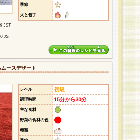
季節
火と包丁
29 JST
00 JST
るムースデザート
初級
レベル
15分から30分
調理時間
主な食材
野菜の食材の色
種類