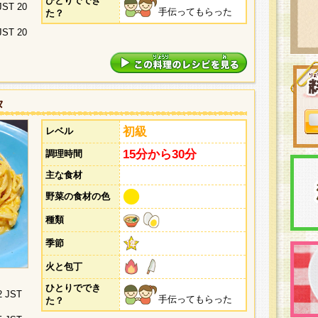
ひとりででき
 JST 20
手伝ってもらった
た？
 JST 20
タ
初級
レベル
15分から30分
調理時間
主な食材
野菜の食材の色
種類
季節
火と包丁
ひとりででき
2 JST
手伝ってもらった
た？