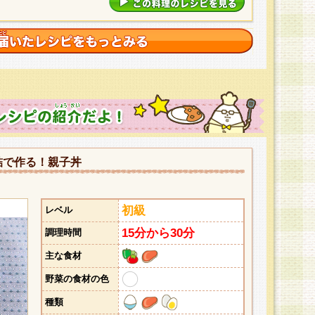
詰で作る！親子丼
初級
レベル
15分から30分
調理時間
主な食材
野菜の食材の色
種類