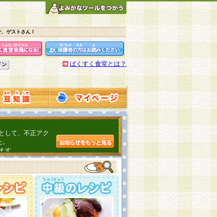
そ、ゲストさん！
ぱくすく食堂とは？
として、不正アク
た。
ます。
介するよ！
こちら
日頃の感謝をこめ
んの投稿、ありが