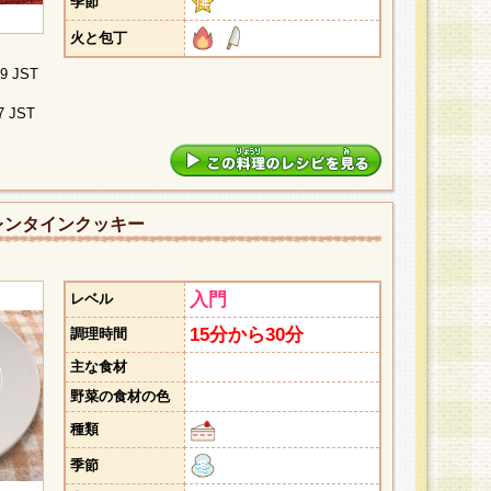
季節
火と包丁
09 JST
7 JST
レンタインクッキー
入門
レベル
15分から30分
調理時間
主な食材
野菜の食材の色
種類
季節