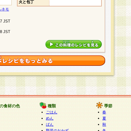
火と包丁
ルネモ
07 JST
48 JST
の食材の色
種類
季節
ごはん
春
めん
夏
ぱん
秋
野菜のおかず
冬