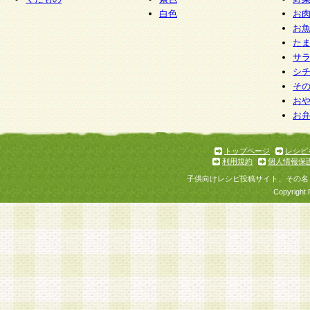
白色
お
お
た
サ
シ
そ
お
お
トップページ
レシピ
利用規約
個人情報保
子供向けレシピ投稿サイト、その名
Copyright 