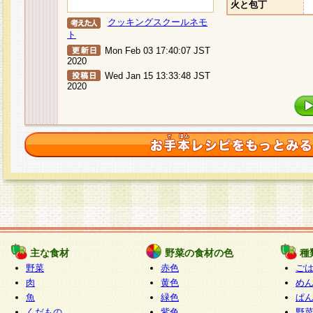
火と包丁
クッキングスクールネモ
ト
Mon Feb 03 17:40:07 JST
2020
Wed Jan 15 13:33:48 JST
2020
主な食材
野菜の食材の色
種
野菜
赤色
ご
肉
黄色
め
魚
緑色
ぱ
くだもの
紫色
野