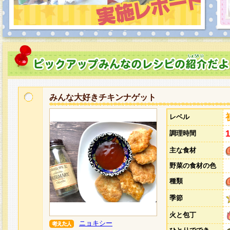
みんな大好きチキンナゲット
レベル
調理時間
主な食材
野菜の食材の色
種類
季節
火と包丁
ニョキシー