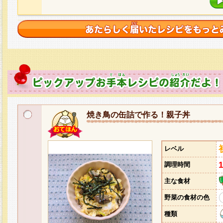
焼き鳥の缶詰で作る！親子丼
レベル
調理時間
主な食材
野菜の食材の色
種類