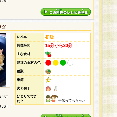
5 JST
ラダ
初級
レベル
15分から30分
調理時間
主な食材
野菜の食材の色
種類
季節
火と包丁
ひとりででき
4 JST
手伝ってもらった
た？
3 JST