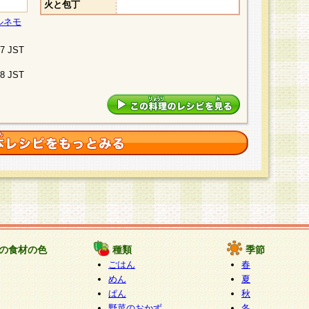
火と包丁
ルネモ
07 JST
48 JST
の食材の色
種類
季節
ごはん
春
めん
夏
ぱん
秋
野菜のおかず
冬