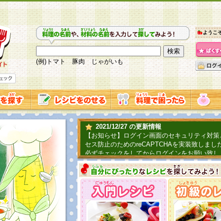
ようこ
(例)トマト 豚肉 じゃがいも
2021/12/27 の更新情報
【お知らせ】ログイン画面のセキュリティ対策
セス防止のためのreCAPTCHAを実装致しまし
必ずチェックをしてからログインをお願い致し
2019/06/04 の更新情報
ファーマ村からコーンシェフが簡単レシピを紹
2018/07/01 の更新情報
チャレンジ企画第三弾！お母さん、お父さんへ
てごはんを作ろう！は終了致しました。たくさ