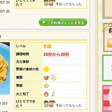
ひとりででき
 JST 20
手伝ってもらった
た？
 JST 20
タ
初級
レベル
15分から30分
調理時間
主な食材
野菜の食材の色
種類
季節
火と包丁
ひとりででき
2 JST
手伝ってもらった
た？