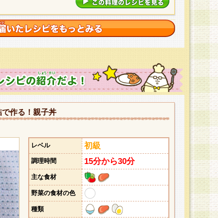
詰で作る！親子丼
初級
レベル
15分から30分
調理時間
主な食材
野菜の食材の色
種類