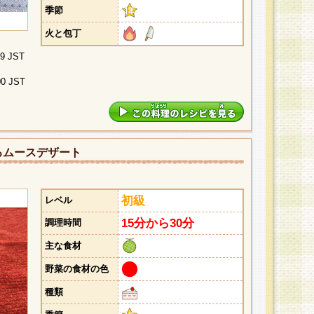
季節
火と包丁
29 JST
00 JST
るムースデザート
初級
レベル
15分から30分
調理時間
主な食材
野菜の食材の色
種類