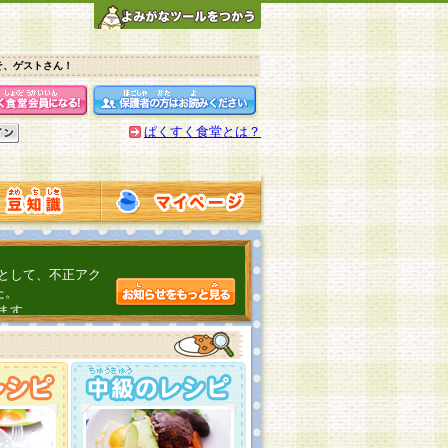
そ、ゲストさん！
ぱくすく食堂とは？
として、不正アク
た。
ます。
介するよ！
こちら
日頃の感謝をこめ
んの投稿、ありが