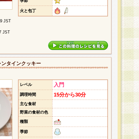
季節
火と包丁
09 JST
7 JST
レンタインクッキー
入門
レベル
15分から30分
調理時間
主な食材
野菜の食材の色
種類
季節