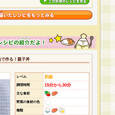
詰で作る！親子丼
初級
レベル
15分から30分
調理時間
主な食材
野菜の食材の色
種類