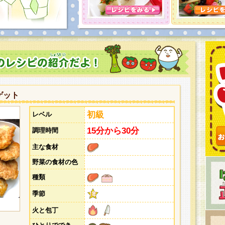
とうございました。次回企画もお楽しみに！
ゲット
初級
レベル
15分から30分
調理時間
主な食材
野菜の食材の色
種類
季節
火と包丁