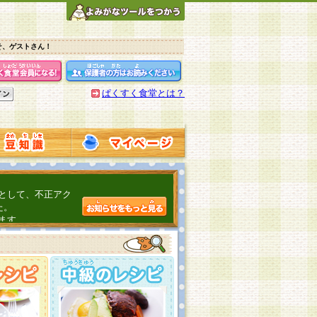
そ、ゲストさん！
ぱくすく食堂とは？
として、不正アク
た。
ます。
介するよ！
こちら
日頃の感謝をこめ
んの投稿、ありが