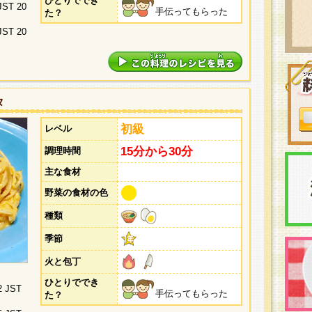
ひとりででき
 JST 20
手伝ってもらった
た？
 JST 20
タ
初級
レベル
15分から30分
調理時間
主な食材
野菜の食材の色
種類
季節
火と包丁
ひとりででき
2 JST
手伝ってもらった
た？