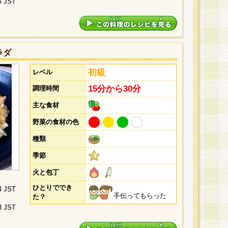
5 JST
ラダ
初級
レベル
15分から30分
調理時間
主な食材
野菜の食材の色
種類
季節
火と包丁
ひとりででき
4 JST
手伝ってもらった
た？
3 JST