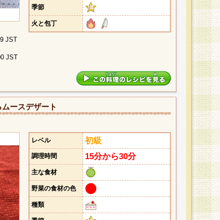
季節
火と包丁
29 JST
00 JST
るムースデザート
初級
レベル
15分から30分
調理時間
主な食材
野菜の食材の色
種類