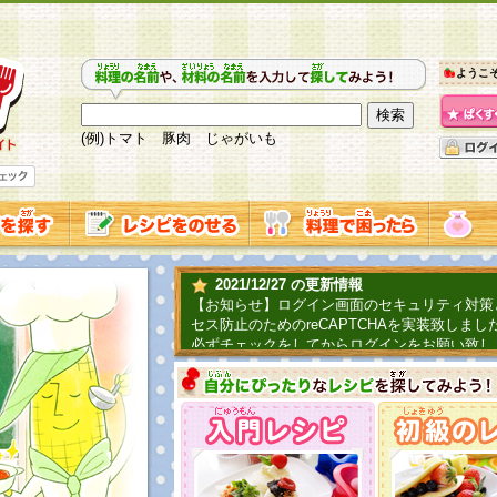
ようこ
(例)トマト 豚肉 じゃがいも
2021/12/27 の更新情報
【お知らせ】ログイン画面のセキュリティ対策
セス防止のためのreCAPTCHAを実装致しまし
必ずチェックをしてからログインをお願い致し
2019/06/04 の更新情報
ファーマ村からコーンシェフが簡単レシピを紹
2018/07/01 の更新情報
チャレンジ企画第三弾！お母さん、お父さんへ
てごはんを作ろう！は終了致しました。たくさ