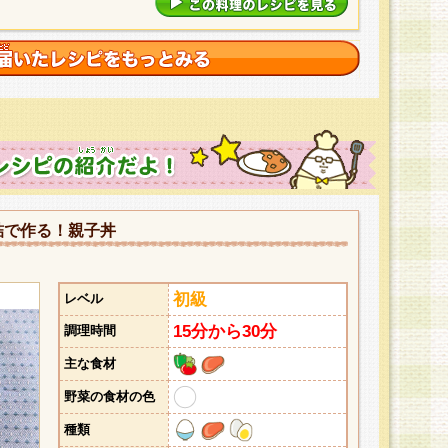
詰で作る！親子丼
初級
レベル
15分から30分
調理時間
主な食材
野菜の食材の色
種類