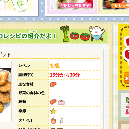
とうございました。次回企画もお楽しみに！
ゲット
初級
レベル
15分から30分
調理時間
主な食材
野菜の食材の色
種類
季節
火と包丁