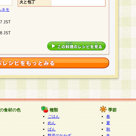
火と包丁
ルネモ
07 JST
48 JST
の食材の色
種類
季節
ごはん
春
めん
夏
ぱん
秋
野菜のおかず
冬