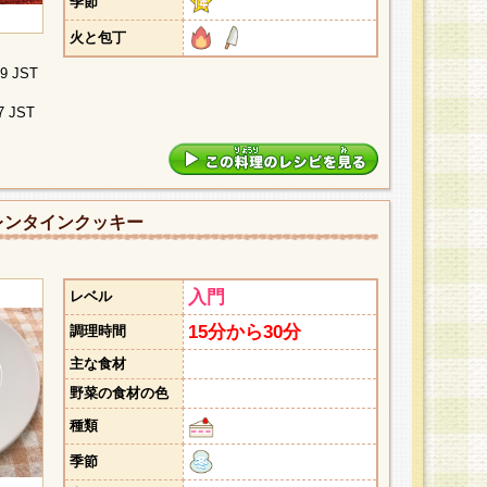
季節
火と包丁
09 JST
7 JST
レンタインクッキー
入門
レベル
15分から30分
調理時間
主な食材
野菜の食材の色
種類
季節