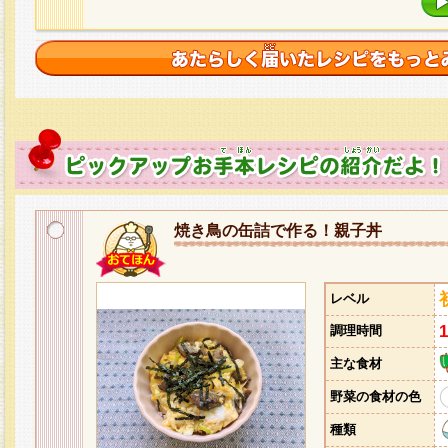
焼き鳥の缶詰で作る！親子丼
レベル
調理時間
主な食材
野菜の食材の色
種類