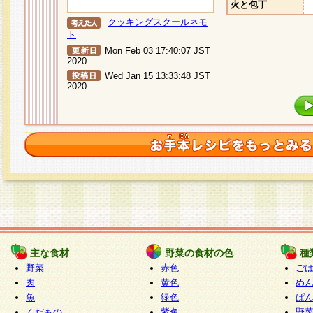
火と包丁
クッキングスクールネモ
ト
Mon Feb 03 17:40:07 JST
2020
Wed Jan 15 13:33:48 JST
2020
主な食材
野菜の食材の色
種
野菜
赤色
ご
肉
黄色
め
魚
緑色
ぱ
くだもの
紫色
野