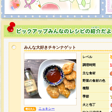
みんな大好きチキンナゲット
レベル
調理時間
主な食材
野菜の食材の色
種類
季節
火と包丁
ニョキシー