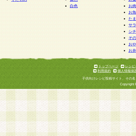
白色
お
お
た
サ
シ
そ
お
お
トップページ
レシピ
利用規約
個人情報保
子供向けレシピ投稿サイト、その名
Copyright 