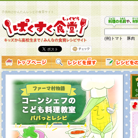
子供向けかんたんレシピの食育サイト
(例)トマト 豚肉