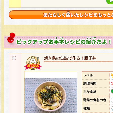
焼き鳥の缶詰で作る！親子丼
レベル
調理時間
主な食材
野菜の食材の色
種類