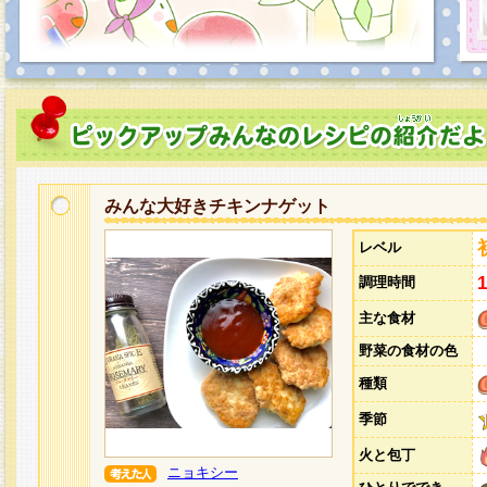
みんな大好きチキンナゲット
レベル
調理時間
主な食材
野菜の食材の色
種類
季節
火と包丁
ニョキシー