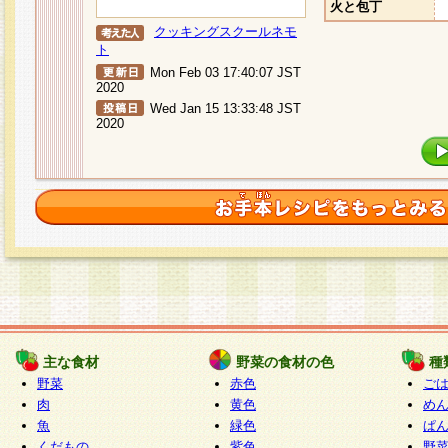
火と包丁
クッキングスクールネモ
ト
Mon Feb 03 17:40:07 JST
2020
Wed Jan 15 13:33:48 JST
2020
主な食材
野菜の食材の色
種
野菜
赤色
ご
肉
黄色
め
魚
緑色
ぱ
くだもの
紫色
野