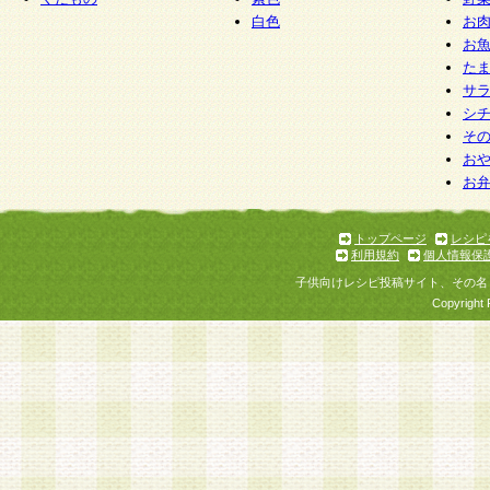
白色
お
お
た
サ
シ
そ
お
お
トップページ
レシピ
利用規約
個人情報保
子供向けレシピ投稿サイト、その名
Copyright 