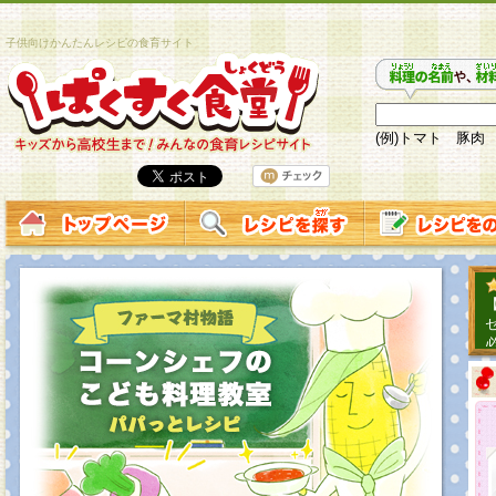
子供向けかんたんレシピの食育サイト
(例)トマト 豚肉