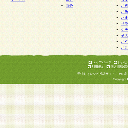
白色
お
お
た
サ
シ
そ
お
お
トップページ
レシピ
利用規約
個人情報保
子供向けレシピ投稿サイト、その名
Copyright 