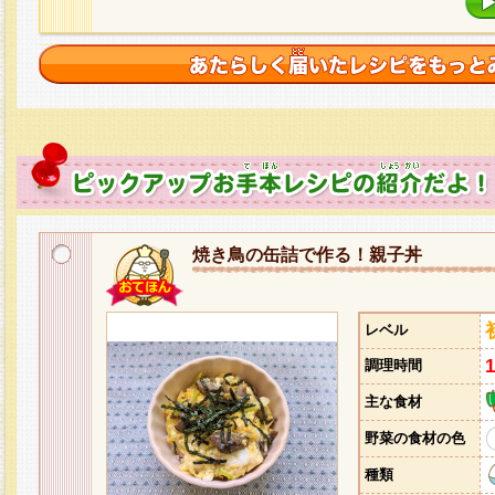
焼き鳥の缶詰で作る！親子丼
レベル
調理時間
主な食材
野菜の食材の色
種類