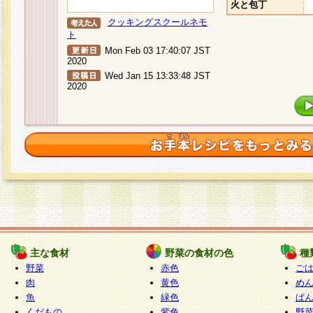
火と包丁
クッキングスクールネモ
ト
Mon Feb 03 17:40:07 JST
2020
Wed Jan 15 13:33:48 JST
2020
主な食材
野菜の食材の色
種
野菜
赤色
ご
肉
黄色
め
魚
緑色
ぱ
くだもの
紫色
野