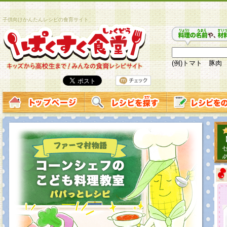
子供向けかんたんレシピの食育サイト
(例)トマト 豚肉