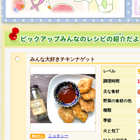
みんな大好きチキンナゲット
レベル
調理時間
主な食材
野菜の食材の色
種類
季節
火と包丁
ニョキシー