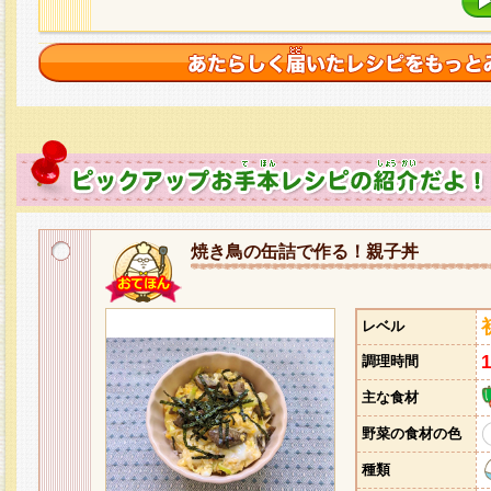
焼き鳥の缶詰で作る！親子丼
レベル
調理時間
主な食材
野菜の食材の色
種類