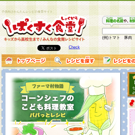
子供向けかんたんレシピの食育サイト
(例)トマト 豚肉
Check