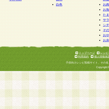
白色
お
お
た
サ
シ
そ
お
お
トップページ
レシピ
利用規約
個人情報保
子供向けレシピ投稿サイト、その名
Copyright 