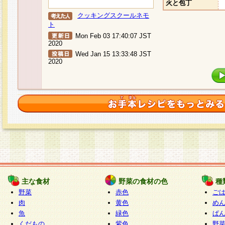
火と包丁
クッキングスクールネモ
ト
Mon Feb 03 17:40:07 JST
2020
Wed Jan 15 13:33:48 JST
2020
主な食材
野菜の食材の色
種
野菜
赤色
ご
肉
黄色
め
魚
緑色
ぱ
くだもの
紫色
野