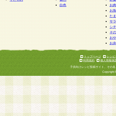
白色
お
お
た
サ
シ
そ
お
お
トップページ
レシピ
利用規約
個人情報保
子供向けレシピ投稿サイト、その名
Copyright 