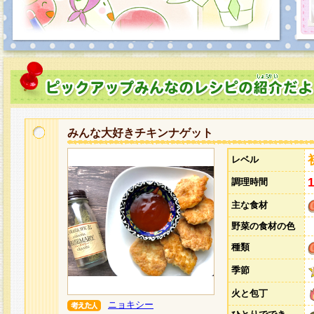
みんな大好きチキンナゲット
レベル
調理時間
主な食材
野菜の食材の色
種類
季節
火と包丁
ニョキシー