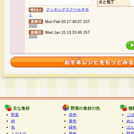
火と包丁
クッキングスクールネモ
ト
Mon Feb 03 17:40:07 JST
2020
Wed Jan 15 13:33:48 JST
2020
主な食材
野菜の食材の色
種
野菜
赤色
ご
肉
黄色
め
魚
緑色
ぱ
くだもの
紫色
野