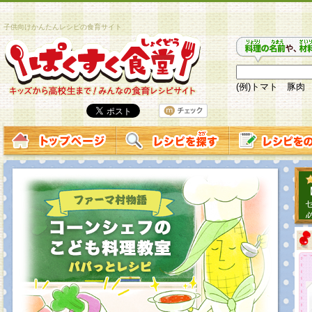
子供向けかんたんレシピの食育サイト
(例)トマト 豚肉