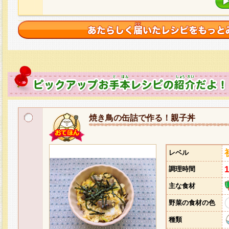
焼き鳥の缶詰で作る！親子丼
レベル
調理時間
主な食材
野菜の食材の色
種類