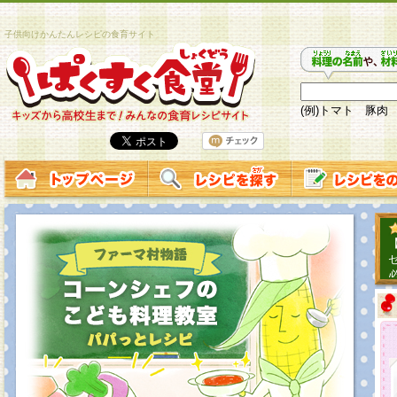
子供向けかんたんレシピの食育サイト
(例)トマト 豚肉