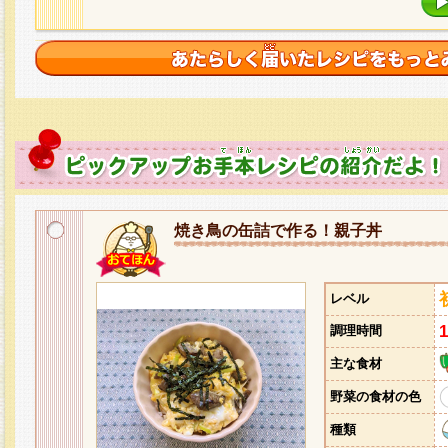
焼き鳥の缶詰で作る！親子丼
レベル
調理時間
主な食材
野菜の食材の色
種類