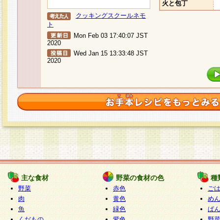
火と包丁
クッキングスクールネモ
ト
Mon Feb 03 17:40:07 JST
2020
Wed Jan 15 13:33:48 JST
2020
主な食材
野菜の食材の色
種
野菜
赤色
ご
肉
黄色
め
魚
緑色
ぱ
くだもの
紫色
野