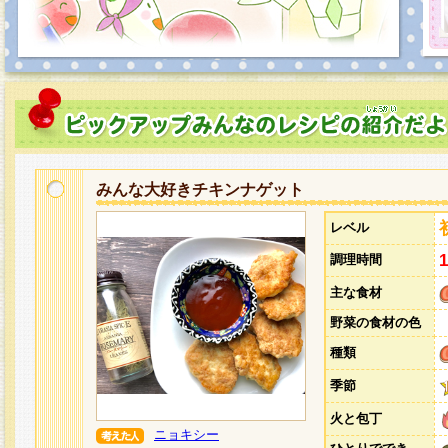
みんな大好きチキンナゲット
レベル
調理時間
主な食材
野菜の食材の色
種類
季節
火と包丁
ニョキシー