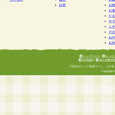
白色
お
お
た
サ
シ
そ
お
お
トップページ
レシピ
利用規約
個人情報保
子供向けレシピ投稿サイト、その名
Copyright 