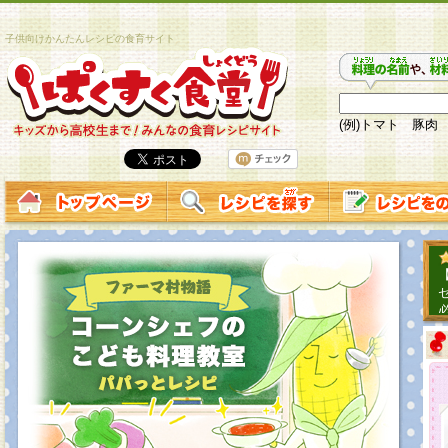
子供向けかんたんレシピの食育サイト
(例)トマト 豚肉