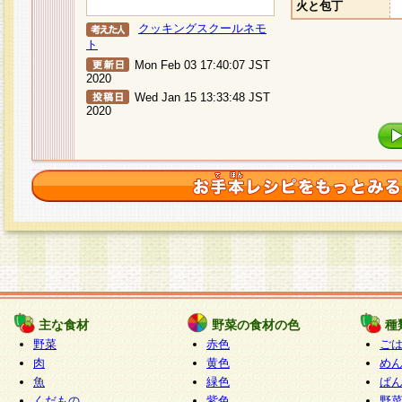
火と包丁
クッキングスクールネモ
ト
Mon Feb 03 17:40:07 JST
2020
Wed Jan 15 13:33:48 JST
2020
主な食材
野菜の食材の色
種
野菜
赤色
ご
肉
黄色
め
魚
緑色
ぱ
くだもの
紫色
野