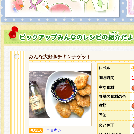
みんな大好きチキンナゲット
レベル
調理時間
主な食材
野菜の食材の色
種類
季節
火と包丁
ニョキシー