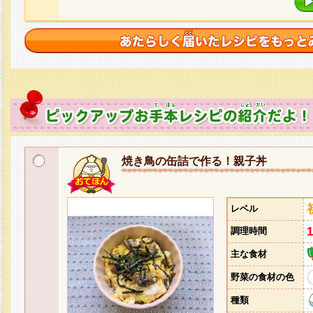
焼き鳥の缶詰で作る！親子丼
レベル
調理時間
主な食材
野菜の食材の色
種類