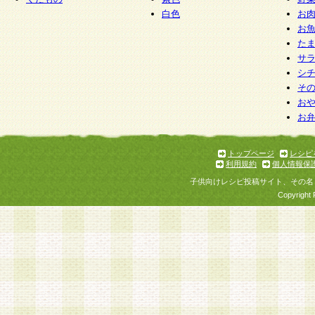
白色
お
お
た
サ
シ
そ
お
お
トップページ
レシピ
利用規約
個人情報保
子供向けレシピ投稿サイト、その名
Copyright 