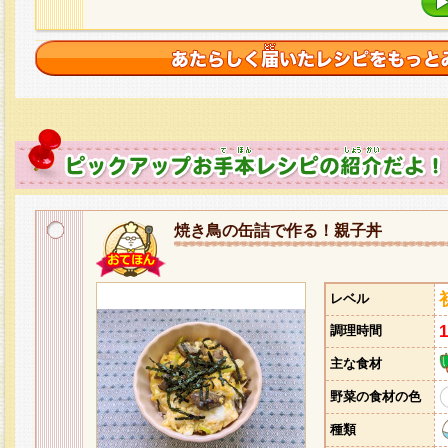
焼き鳥の缶詰で作る！親子丼
レベル
調理時間
主な食材
野菜の食材の色
種類