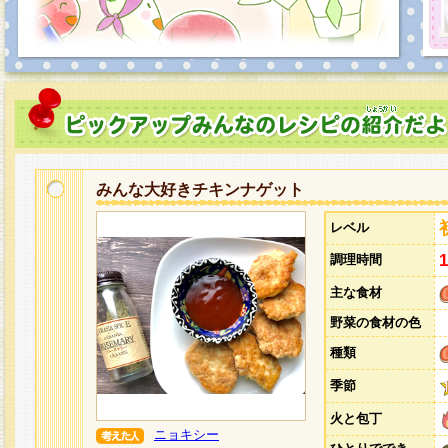
みんな大好きチキンナゲット
レベル
調理時間
主な食材
野菜の食材の色
種類
季節
火と包丁
ニョキシー