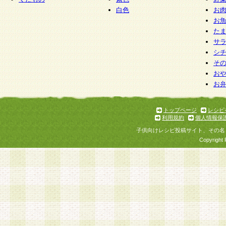
白色
お
お
た
サ
シ
そ
お
お
トップページ
レシピ
利用規約
個人情報保
子供向けレシピ投稿サイト、その名
Copyright 