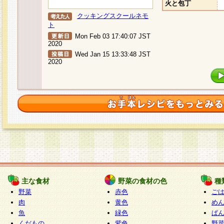
火と包丁
クッキングスクールネモ
ト
Mon Feb 03 17:40:07 JST
2020
Wed Jan 15 13:33:48 JST
2020
主な食材
野菜の食材の色
種
野菜
赤色
ご
肉
黄色
め
魚
緑色
ぱ
くだもの
紫色
野