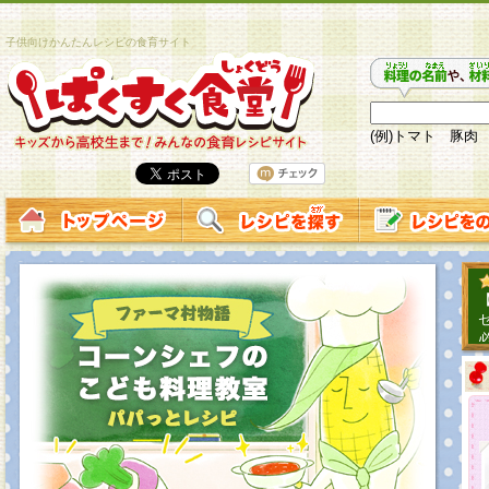
子供向けかんたんレシピの食育サイト
(例)トマト 豚肉