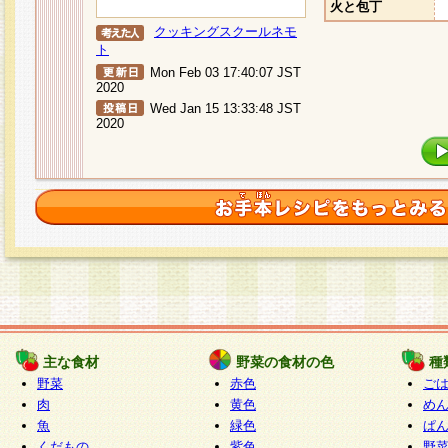
火と包丁
クッキングスクールネモ
ト
Mon Feb 03 17:40:07 JST
2020
Wed Jan 15 13:33:48 JST
2020
主な食材
野菜の食材の色
種
野菜
赤色
ご
肉
黄色
め
魚
緑色
ぱ
くだもの
紫色
野