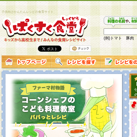
子供向けかんたんレシピの食育サイト
(例)トマト 豚肉