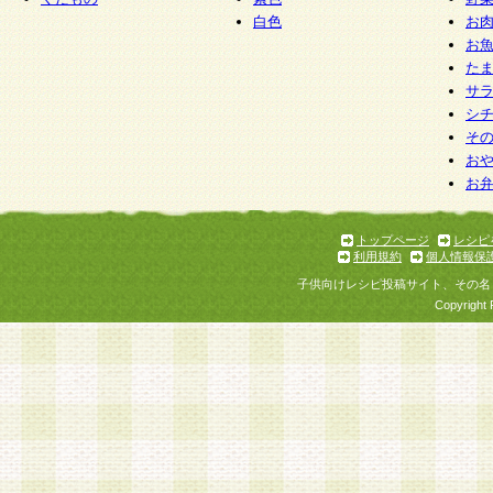
白色
お
お
た
サ
シ
そ
お
お
トップページ
レシピ
利用規約
個人情報保
子供向けレシピ投稿サイト、その名
Copyright 