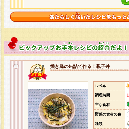
焼き鳥の缶詰で作る！親子丼
レベル
調理時間
主な食材
野菜の食材の色
種類