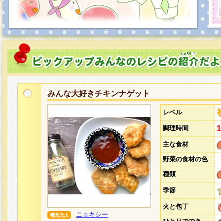
みんな大好きチキンナゲット
レベル
調理時間
主な食材
野菜の食材の色
種類
季節
火と包丁
ニョキシー