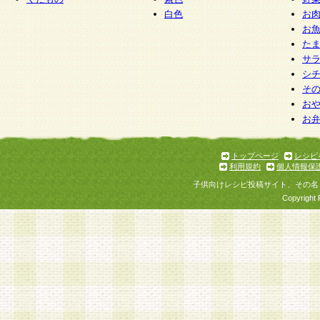
白色
お
お
た
サ
シ
そ
お
お
トップページ
レシピ
利用規約
個人情報保
子供向けレシピ投稿サイト、その名
Copyright 