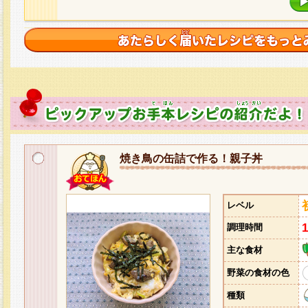
焼き鳥の缶詰で作る！親子丼
レベル
調理時間
主な食材
野菜の食材の色
種類