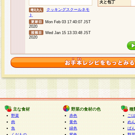
火と包丁
クッキングスクールネモ
ト
Mon Feb 03 17:40:07 JST
2020
Wed Jan 15 13:33:48 JST
2020
主な食材
野菜の食材の色
種
野菜
赤色
ご
肉
黄色
め
魚
緑色
ぱ
くだもの
紫色
野