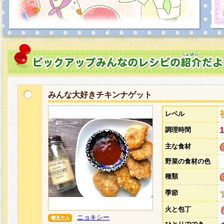
みんな大好きチキンナゲット
レベル
調理時間
主な食材
野菜の食材の色
種類
季節
火と包丁
ニョキシー