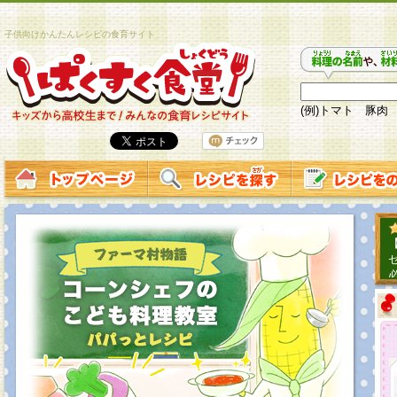
子供向けかんたんレシピの食育サイト
(例)トマト 豚肉