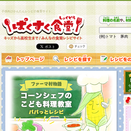
子供向けかんたんレシピの食育サイト
(例)トマト 豚肉