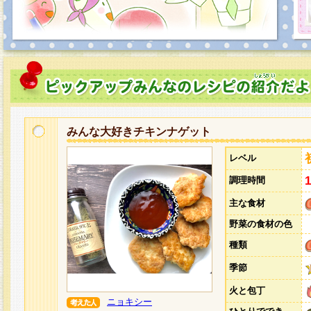
みんな大好きチキンナゲット
レベル
調理時間
主な食材
野菜の食材の色
種類
季節
火と包丁
ニョキシー