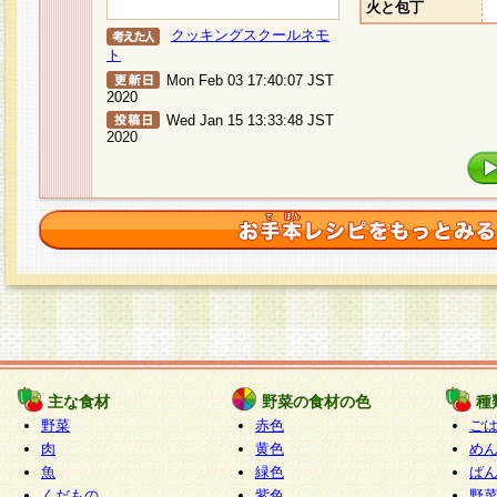
火と包丁
クッキングスクールネモ
ト
Mon Feb 03 17:40:07 JST
2020
Wed Jan 15 13:33:48 JST
2020
主な食材
野菜の食材の色
種
野菜
赤色
ご
肉
黄色
め
魚
緑色
ぱ
くだもの
紫色
野