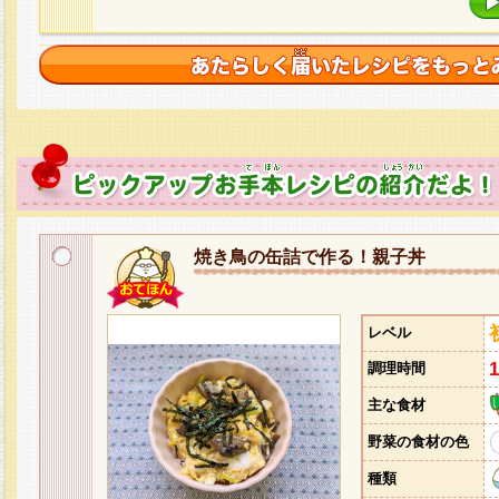
焼き鳥の缶詰で作る！親子丼
レベル
調理時間
主な食材
野菜の食材の色
種類