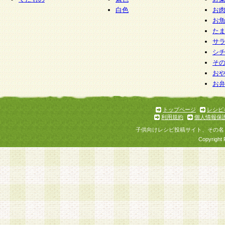
白色
お
お
た
サ
シ
そ
お
お
トップページ
レシピ
利用規約
個人情報保
子供向けレシピ投稿サイト、その名
Copyright 