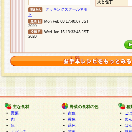
火と包丁
クッキングスクールネモ
ト
Mon Feb 03 17:40:07 JST
2020
Wed Jan 15 13:33:48 JST
2020
主な食材
野菜の食材の色
種
野菜
赤色
ご
肉
黄色
め
魚
緑色
ぱ
くだもの
紫色
野