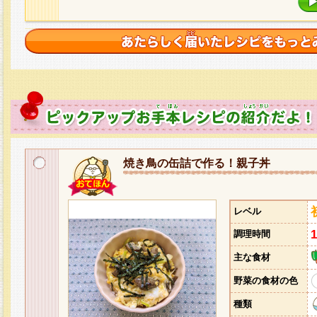
焼き鳥の缶詰で作る！親子丼
レベル
調理時間
主な食材
野菜の食材の色
種類