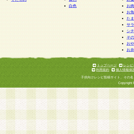
白色
お
お
た
サ
シ
そ
お
お
トップページ
レシピ
利用規約
個人情報保
子供向けレシピ投稿サイト、その名
Copyright 