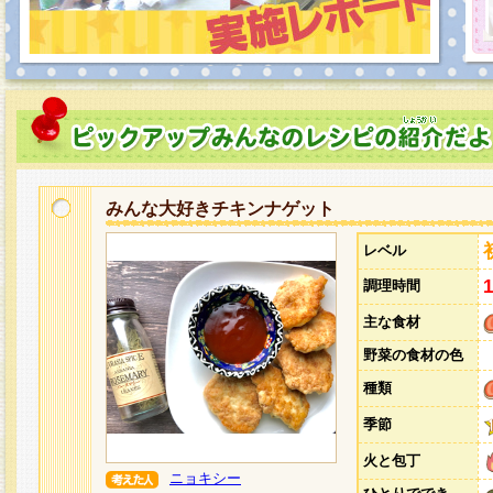
みんな大好きチキンナゲット
レベル
調理時間
主な食材
野菜の食材の色
種類
季節
火と包丁
ニョキシー