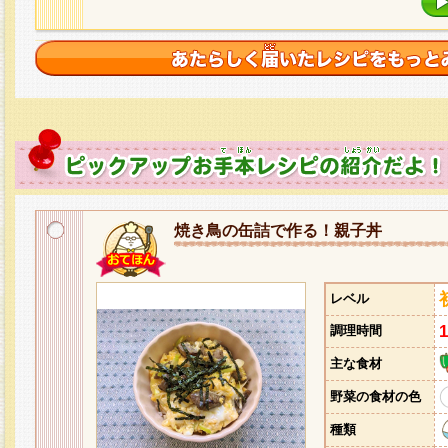
焼き鳥の缶詰で作る！親子丼
レベル
調理時間
主な食材
野菜の食材の色
種類