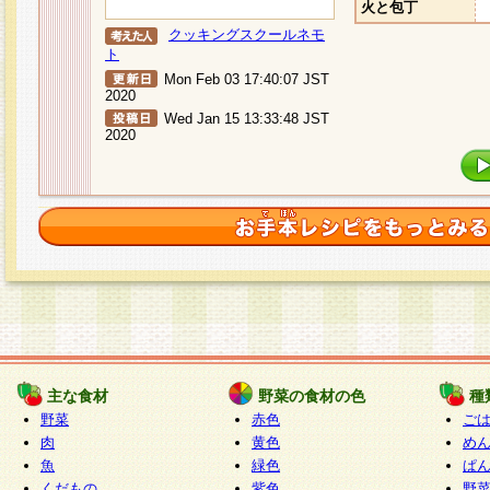
火と包丁
クッキングスクールネモ
ト
Mon Feb 03 17:40:07 JST
2020
Wed Jan 15 13:33:48 JST
2020
主な食材
野菜の食材の色
種
野菜
赤色
ご
肉
黄色
め
魚
緑色
ぱ
くだもの
紫色
野