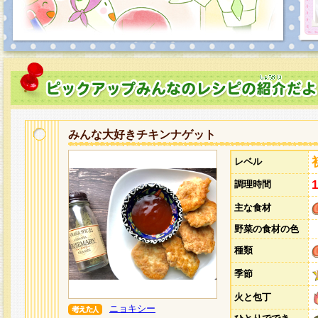
みんな大好きチキンナゲット
レベル
調理時間
主な食材
野菜の食材の色
種類
季節
火と包丁
ニョキシー