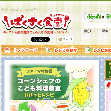
子供向けかんたんレシピの食育サイト
(例)トマト 豚肉