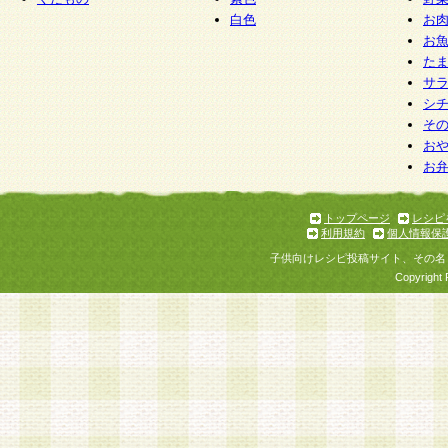
白色
お
お
た
サ
シ
そ
お
お
トップページ
レシピ
利用規約
個人情報保
子供向けレシピ投稿サイト、その名
Copyright 