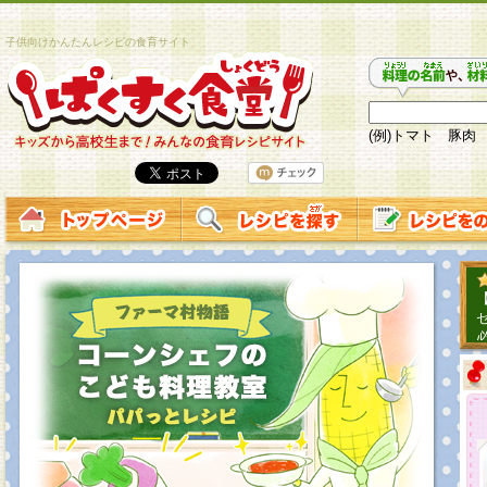
子供向けかんたんレシピの食育サイト
(例)トマト 豚肉