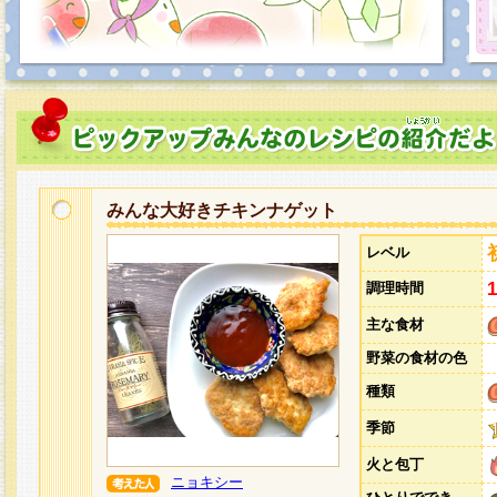
みんな大好きチキンナゲット
レベル
調理時間
主な食材
野菜の食材の色
種類
季節
火と包丁
ニョキシー