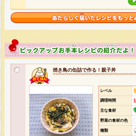
焼き鳥の缶詰で作る！親子丼
レベル
調理時間
主な食材
野菜の食材の色
種類