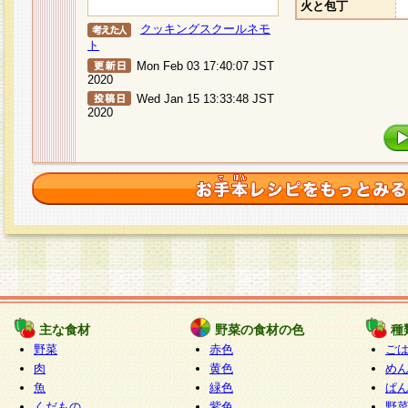
火と包丁
クッキングスクールネモ
ト
Mon Feb 03 17:40:07 JST
2020
Wed Jan 15 13:33:48 JST
2020
主な食材
野菜の食材の色
種
野菜
赤色
ご
肉
黄色
め
魚
緑色
ぱ
くだもの
紫色
野