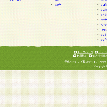
白色
お
お
た
サ
シ
そ
お
お
トップページ
レシピ
利用規約
個人情報保
子供向けレシピ投稿サイト、その名
Copyright 