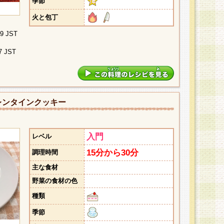
季節
火と包丁
09 JST
7 JST
レンタインクッキー
入門
レベル
15分から30分
調理時間
主な食材
野菜の食材の色
種類
季節