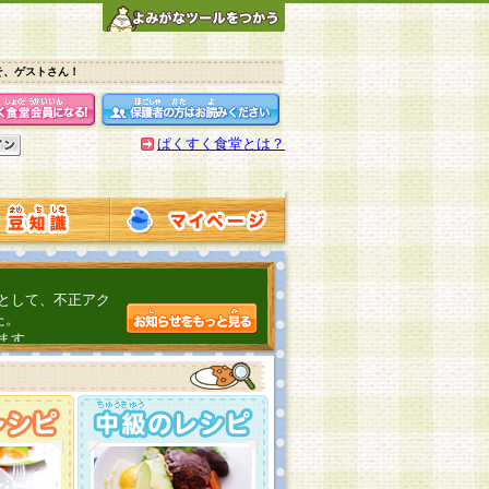
そ、ゲストさん！
ぱくすく食堂とは？
として、不正アク
た。
ます。
介するよ！
こちら
日頃の感謝をこめ
んの投稿、ありが