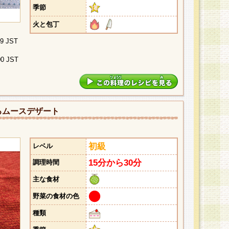
季節
火と包丁
29 JST
00 JST
るムースデザート
初級
レベル
15分から30分
調理時間
主な食材
野菜の食材の色
種類