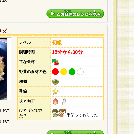
5 JST
ラダ
初級
レベル
15分から30分
調理時間
主な食材
野菜の食材の色
種類
季節
火と包丁
ひとりででき
4 JST
手伝ってもらった
た？
3 JST