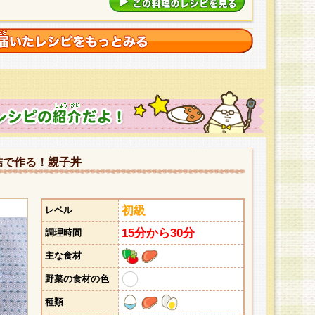
詰で作る！親子丼
初級
レベル
15分から30分
調理時間
主な食材
野菜の食材の色
種類