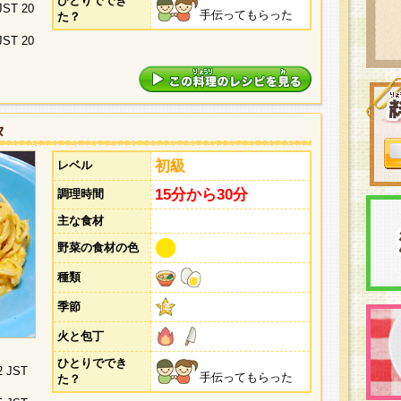
ひとりででき
 JST 20
手伝ってもらった
た？
 JST 20
タ
初級
レベル
15分から30分
調理時間
主な食材
野菜の食材の色
種類
季節
火と包丁
ひとりででき
2 JST
手伝ってもらった
た？