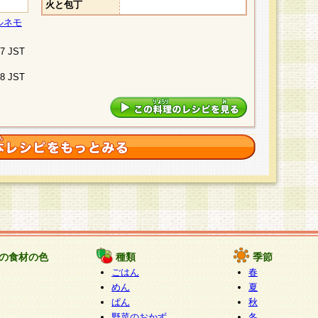
火と包丁
ルネモ
07 JST
48 JST
の食材の色
種類
季節
ごはん
春
めん
夏
ぱん
秋
野菜のおかず
冬