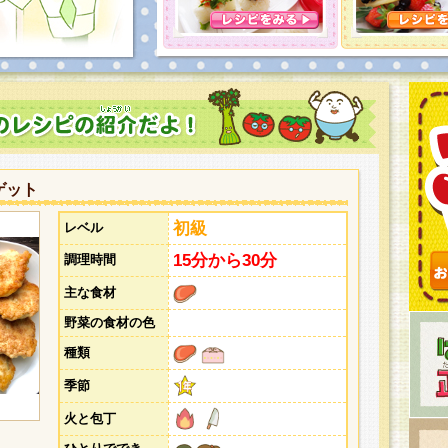
とうございました。次回企画もお楽しみに！
ゲット
初級
レベル
15分から30分
調理時間
主な食材
野菜の食材の色
種類
季節
火と包丁