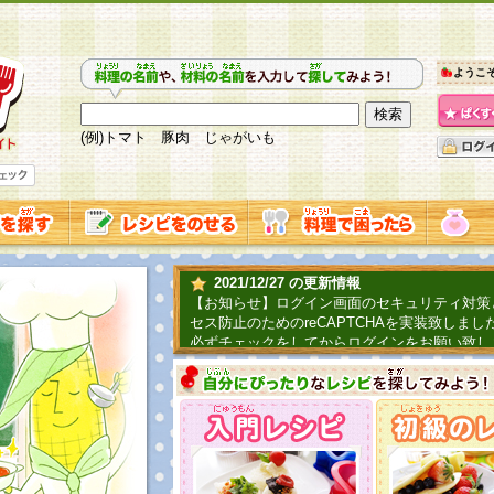
ようこ
(例)トマト 豚肉 じゃがいも
2021/12/27 の更新情報
【お知らせ】ログイン画面のセキュリティ対策
セス防止のためのreCAPTCHAを実装致しまし
必ずチェックをしてからログインをお願い致し
2019/06/04 の更新情報
ファーマ村からコーンシェフが簡単レシピを紹
2018/07/01 の更新情報
チャレンジ企画第三弾！お母さん、お父さんへ
てごはんを作ろう！は終了致しました。たくさ