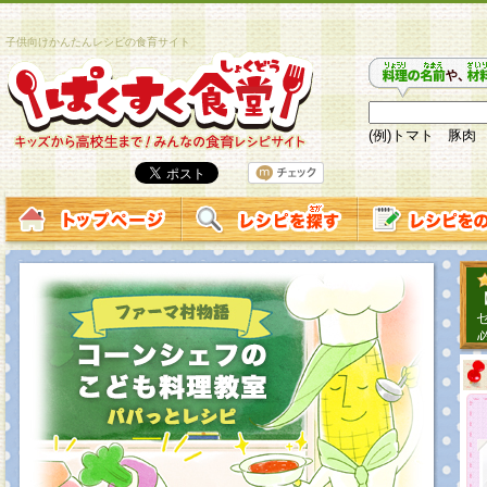
子供向けかんたんレシピの食育サイト
(例)トマト 豚肉