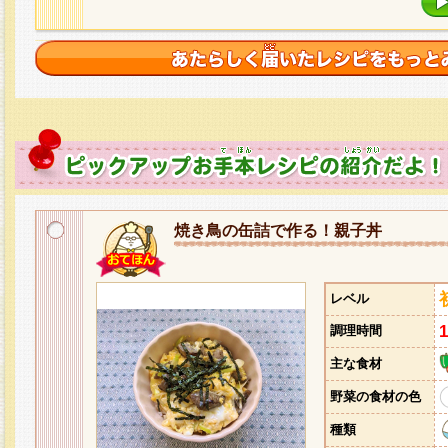
焼き鳥の缶詰で作る！親子丼
レベル
調理時間
主な食材
野菜の食材の色
種類