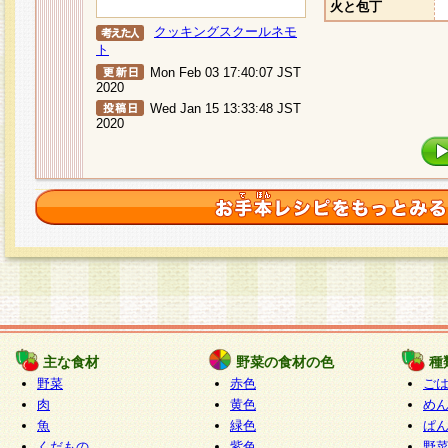
火と包丁
クッキングスクールネモ
ト
Mon Feb 03 17:40:07 JST
2020
Wed Jan 15 13:33:48 JST
2020
主な食材
野菜の食材の色
種
野菜
赤色
ご
肉
黄色
め
魚
緑色
ぱ
くだもの
紫色
野