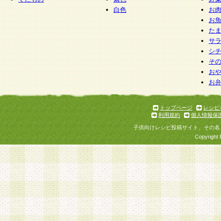
白色
お
お
た
サ
シ
そ
お
お
トップページ
レシピ
利用規約
個人情報保
子供向けレシピ投稿サイト、その名
Copyright 