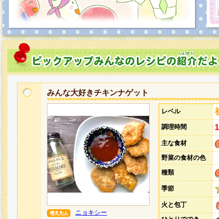
みんな大好きチキンナゲット
レベル
調理時間
主な食材
野菜の食材の色
種類
季節
火と包丁
ニョキシー