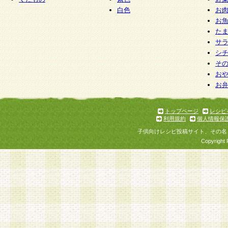
白色
お
お
た
サ
シ
そ
お
お
トップページ
レシピ
利用規約
個人情報保
子供向けレシピ投稿サイト、その名
Copyright 