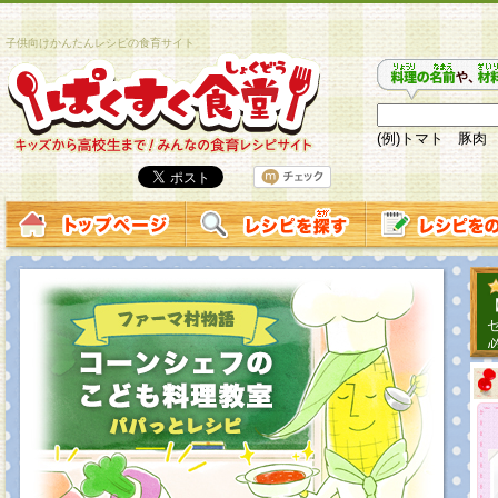
子供向けかんたんレシピの食育サイト
(例)トマト 豚肉