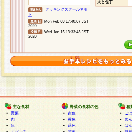
火と包丁
クッキングスクールネモ
ト
Mon Feb 03 17:40:07 JST
2020
Wed Jan 15 13:33:48 JST
2020
主な食材
野菜の食材の色
種
野菜
赤色
ご
肉
黄色
め
魚
緑色
ぱ
くだもの
紫色
野