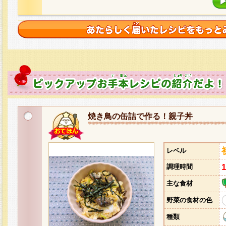
焼き鳥の缶詰で作る！親子丼
レベル
調理時間
主な食材
野菜の食材の色
種類