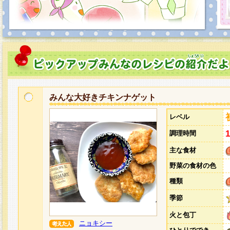
みんな大好きチキンナゲット
レベル
調理時間
主な食材
野菜の食材の色
種類
季節
火と包丁
ニョキシー