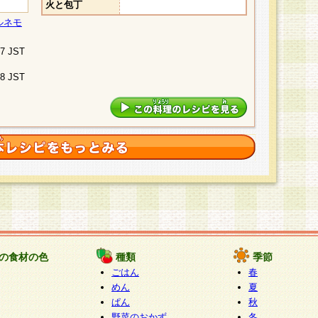
火と包丁
ルネモ
07 JST
48 JST
の食材の色
種類
季節
ごはん
春
めん
夏
ぱん
秋
野菜のおかず
冬