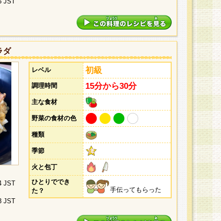
5 JST
ラダ
初級
レベル
15分から30分
調理時間
主な食材
野菜の食材の色
種類
季節
火と包丁
ひとりででき
4 JST
手伝ってもらった
た？
3 JST