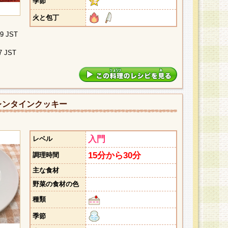
季節
火と包丁
09 JST
7 JST
レンタインクッキー
入門
レベル
15分から30分
調理時間
主な食材
野菜の食材の色
種類
季節