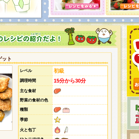
とうございました。次回企画もお楽しみに！
ゲット
初級
レベル
15分から30分
調理時間
主な食材
野菜の食材の色
種類
季節
火と包丁