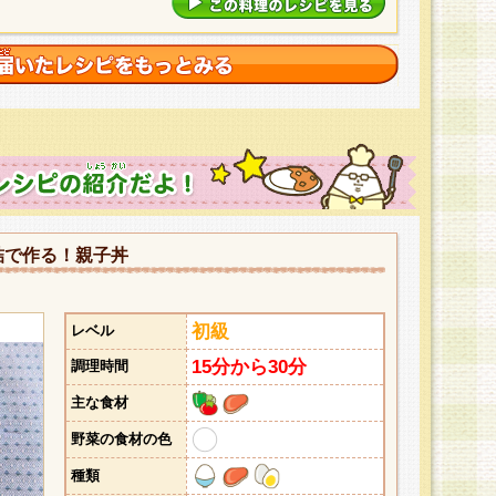
詰で作る！親子丼
初級
レベル
15分から30分
調理時間
主な食材
野菜の食材の色
種類