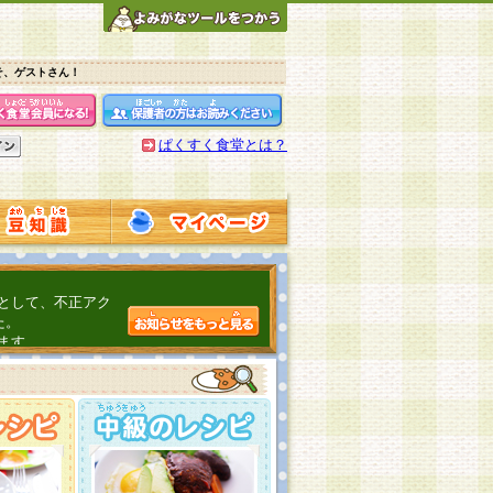
そ、ゲストさん！
ぱくすく食堂とは？
として、不正アク
た。
ます。
介するよ！
こちら
日頃の感謝をこめ
んの投稿、ありが