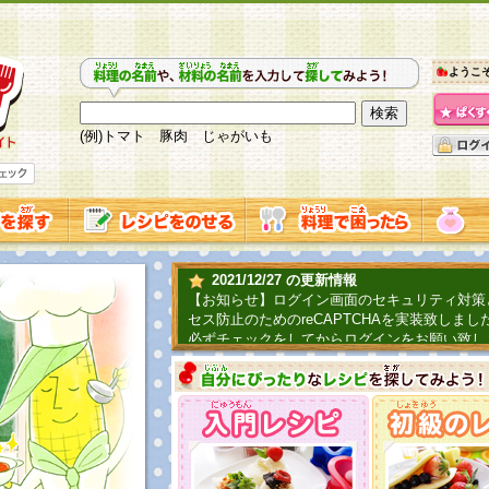
ようこ
(例)トマト 豚肉 じゃがいも
2021/12/27 の更新情報
【お知らせ】ログイン画面のセキュリティ対策
セス防止のためのreCAPTCHAを実装致しまし
必ずチェックをしてからログインをお願い致し
2019/06/04 の更新情報
ファーマ村からコーンシェフが簡単レシピを紹
2018/07/01 の更新情報
チャレンジ企画第三弾！お母さん、お父さんへ
てごはんを作ろう！は終了致しました。たくさ