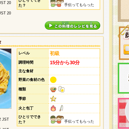
ひとりででき
 JST 20
手伝ってもらった
た？
 JST 20
タ
初級
レベル
15分から30分
調理時間
主な食材
野菜の食材の色
種類
季節
火と包丁
ひとりででき
2 JST
手伝ってもらった
た？