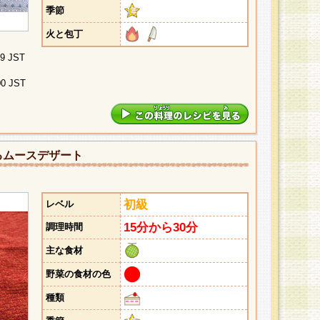
季節
火と包丁
29 JST
00 JST
るムースデザート
初級
レベル
15分から30分
調理時間
主な食材
野菜の食材の色
種類