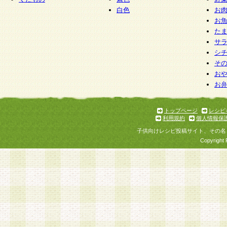
白色
お
お
た
サ
シ
そ
お
お
トップページ
レシピ
利用規約
個人情報保
子供向けレシピ投稿サイト、その名
Copyright 