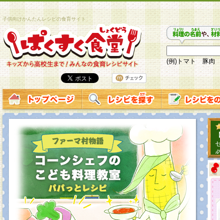
子供向けかんたんレシピの食育サイト
(例)トマト 豚肉