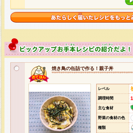
焼き鳥の缶詰で作る！親子丼
レベル
調理時間
主な食材
野菜の食材の色
種類