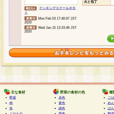
火と包丁
クッキングスクールネモ
ト
Mon Feb 03 17:40:07 JST
2020
Wed Jan 15 13:33:48 JST
2020
主な食材
野菜の食材の色
種
野菜
赤色
ご
肉
黄色
め
魚
緑色
ぱ
くだもの
紫色
野