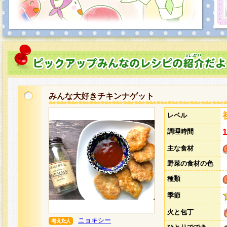
みんな大好きチキンナゲット
レベル
調理時間
主な食材
野菜の食材の色
種類
季節
火と包丁
ニョキシー