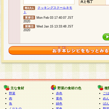
火と包丁
クッキングスクールネモ
ト
Mon Feb 03 17:40:07 JST
2020
Wed Jan 15 13:33:48 JST
2020
主な食材
野菜の食材の色
種
野菜
赤色
ご
肉
黄色
め
魚
緑色
ぱ
くだもの
紫色
野