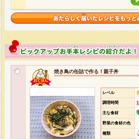
焼き鳥の缶詰で作る！親子丼
レベル
調理時間
主な食材
野菜の食材の色
種類