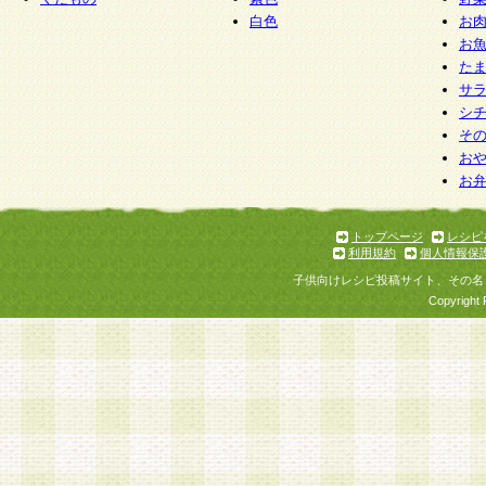
白色
お
お
た
サ
シ
そ
お
お
トップページ
レシピ
利用規約
個人情報保
子供向けレシピ投稿サイト、その名
Copyright 