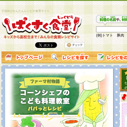
子供向けかんたんレシピの食育サイト
(例)トマト 豚肉