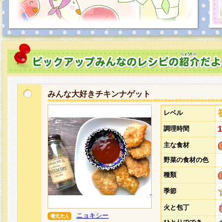
みんな大好きチキンナゲット
レベル
調理時間
主な食材
野菜の食材の色
種類
季節
火と包丁
ニョキシー