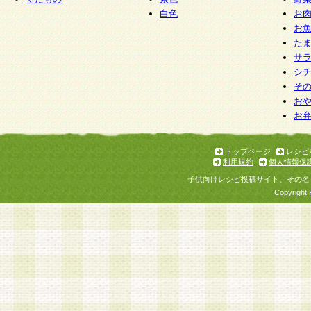
白色
お
お
た
サ
シ
そ
お
お
トップページ
レシピ
利用規約
個人情報保
子供向けレシピ投稿サイト、その名
Copyright 