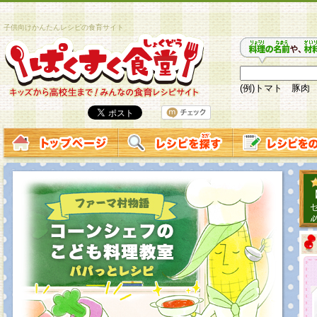
子供向けかんたんレシピの食育サイト
(例)トマト 豚肉