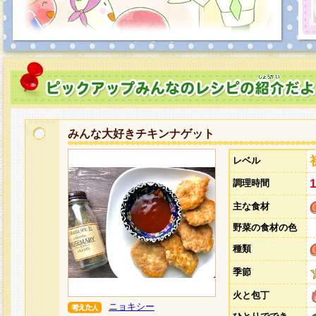
みんな大好きチキンナゲット
レベル
調理時間
主な食材
野菜の食材の色
種類
季節
火と包丁
ニョキシー