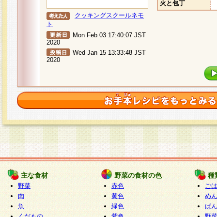
火と包丁
クッキングスクールネモ
ト
Mon Feb 03 17:40:07 JST
2020
Wed Jan 15 13:33:48 JST
2020
主な食材
野菜の食材の色
種
野菜
赤色
ご
肉
黄色
め
魚
緑色
ぱ
くだもの
紫色
野