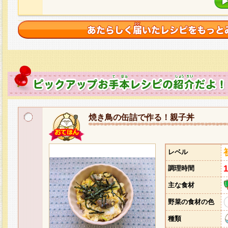
焼き鳥の缶詰で作る！親子丼
レベル
調理時間
主な食材
野菜の食材の色
種類