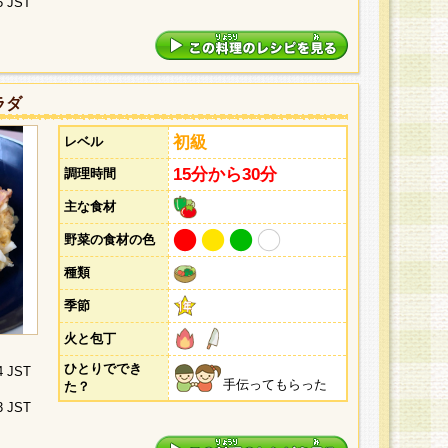
5 JST
ラダ
初級
レベル
15分から30分
調理時間
主な食材
野菜の食材の色
種類
季節
火と包丁
ひとりででき
4 JST
手伝ってもらった
た？
3 JST