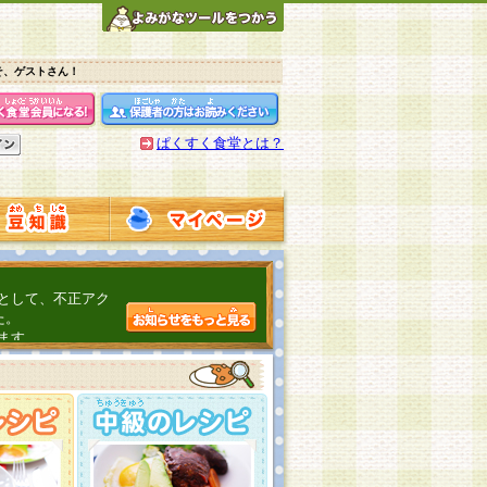
そ、ゲストさん！
ぱくすく食堂とは？
として、不正アク
た。
ます。
介するよ！
こちら
日頃の感謝をこめ
んの投稿、ありが