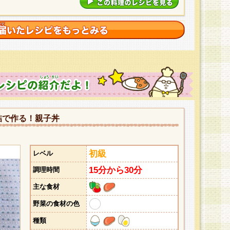
詰で作る！親子丼
初級
レベル
15分から30分
調理時間
主な食材
野菜の食材の色
種類