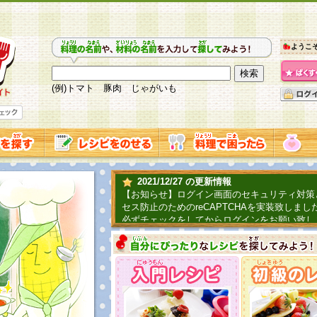
ようこ
(例)トマト 豚肉 じゃがいも
2021/12/27 の更新情報
【お知らせ】ログイン画面のセキュリティ対策
セス防止のためのreCAPTCHAを実装致しまし
必ずチェックをしてからログインをお願い致し
2019/06/04 の更新情報
ファーマ村からコーンシェフが簡単レシピを紹
2018/07/01 の更新情報
チャレンジ企画第三弾！お母さん、お父さんへ
てごはんを作ろう！は終了致しました。たくさ