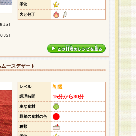
季節
火と包丁
29 JST
00 JST
るムースデザート
初級
レベル
15分から30分
調理時間
主な食材
野菜の食材の色
種類