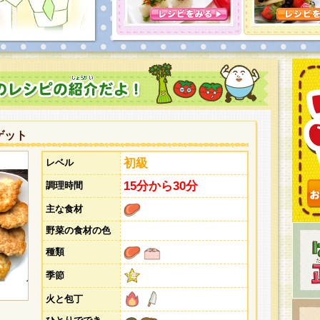
とうございました。次回企画もお楽しみに！
ゲット
初級
レベル
15分から30分
調理時間
主な食材
野菜の食材の色
種類
季節
火と包丁