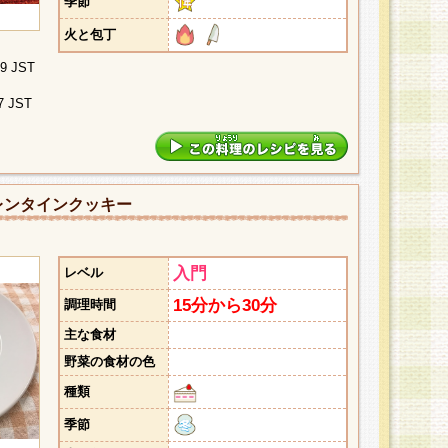
季節
火と包丁
09 JST
7 JST
レンタインクッキー
入門
レベル
15分から30分
調理時間
主な食材
野菜の食材の色
種類
季節