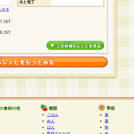
火と包丁
ルネモ
07 JST
48 JST
の食材の色
種類
季節
ごはん
春
めん
夏
ぱん
秋
野菜のおかず
冬