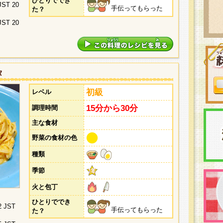
ひとりででき
 JST 20
手伝ってもらった
た？
 JST 20
タ
初級
レベル
15分から30分
調理時間
主な食材
野菜の食材の色
種類
季節
火と包丁
ひとりででき
2 JST
手伝ってもらった
た？