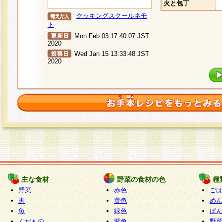
火と包丁
クッキングスクールネモ
ト
Mon Feb 03 17:40:07 JST
2020
Wed Jan 15 13:33:48 JST
2020
主な食材
野菜の食材の色
種
野菜
赤色
ご
肉
黄色
め
魚
緑色
ぱ
くだもの
紫色
野