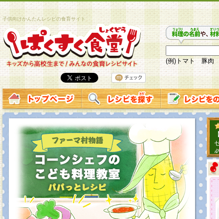
子供向けかんたんレシピの食育サイト
(例)トマト 豚肉