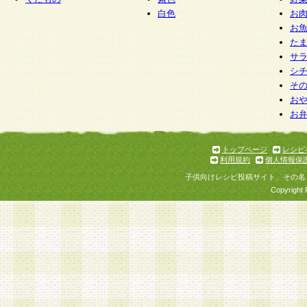
白色
お
お
た
サ
シ
そ
お
お
トップページ
レシピ
利用規約
個人情報保
子供向けレシピ投稿サイト、その名
Copyright 