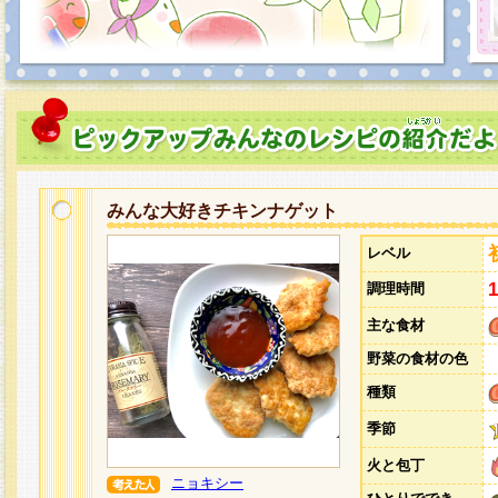
みんな大好きチキンナゲット
レベル
調理時間
主な食材
野菜の食材の色
種類
季節
火と包丁
ニョキシー