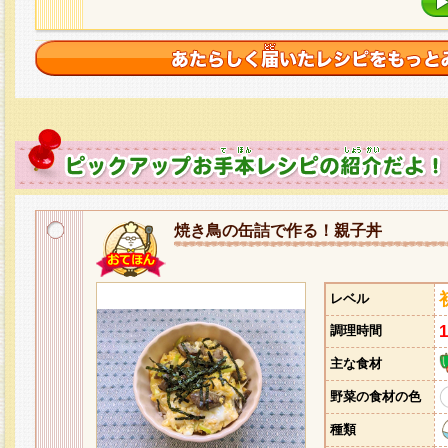
焼き鳥の缶詰で作る！親子丼
レベル
調理時間
主な食材
野菜の食材の色
種類