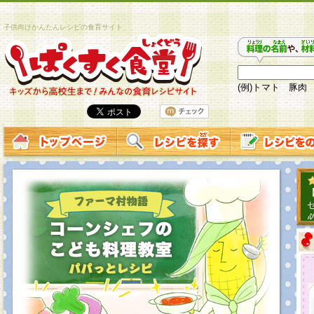
子供向けかんたんレシピの食育サイト
(例)トマト 豚肉