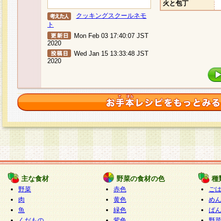
火と包丁
クッキングスクールネモ
ト
Mon Feb 03 17:40:07 JST
2020
Wed Jan 15 13:33:48 JST
2020
主な食材
野菜の食材の色
種
野菜
赤色
ご
肉
黄色
め
魚
緑色
ぱ
くだもの
紫色
野