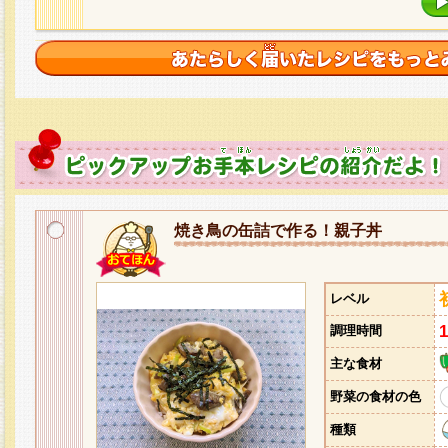
焼き鳥の缶詰で作る！親子丼
レベル
調理時間
主な食材
野菜の食材の色
種類