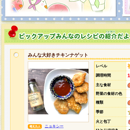
みんな大好きチキンナゲット
レベル
調理時間
主な食材
野菜の食材の色
種類
季節
火と包丁
ニョキシー