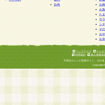
白色
お
お
た
サ
シ
そ
お
お
トップページ
レシピ
利用規約
個人情報保
子供向けレシピ投稿サイト、その名
Copyright 