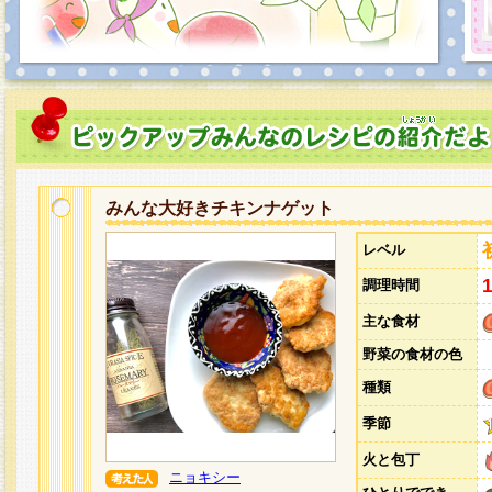
みんな大好きチキンナゲット
レベル
調理時間
主な食材
野菜の食材の色
種類
季節
火と包丁
ニョキシー