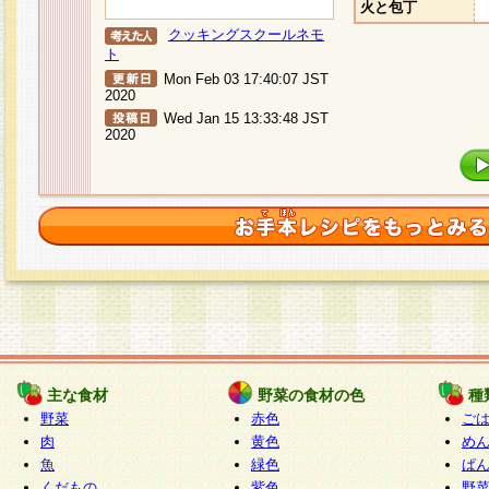
火と包丁
クッキングスクールネモ
ト
Mon Feb 03 17:40:07 JST
2020
Wed Jan 15 13:33:48 JST
2020
主な食材
野菜の食材の色
種
野菜
赤色
ご
肉
黄色
め
魚
緑色
ぱ
くだもの
紫色
野