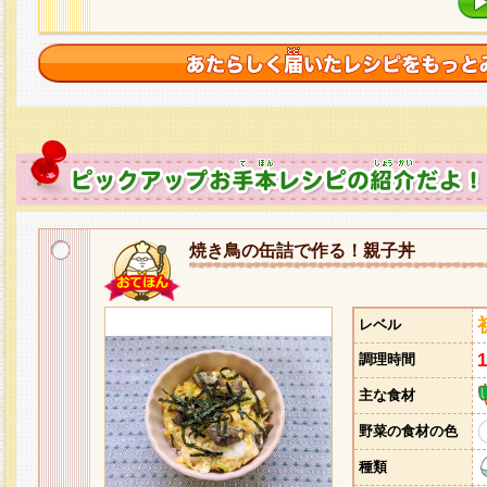
焼き鳥の缶詰で作る！親子丼
レベル
調理時間
主な食材
野菜の食材の色
種類