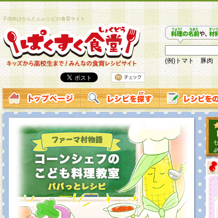
子供向けかんたんレシピの食育サイト
(例)トマト 豚肉