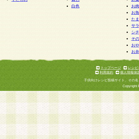
白色
お
お
た
サ
シ
そ
お
お
トップページ
レシピ
利用規約
個人情報保
子供向けレシピ投稿サイト、その名
Copyright 