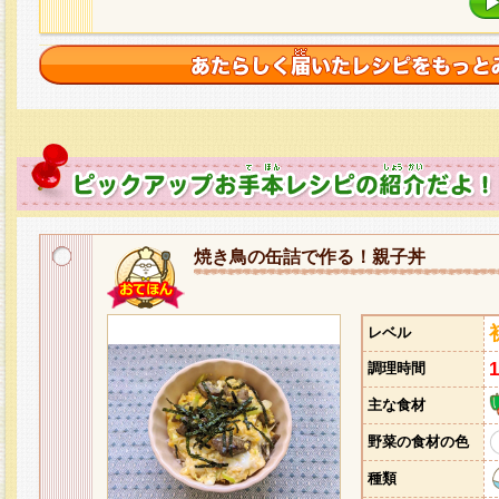
焼き鳥の缶詰で作る！親子丼
レベル
調理時間
主な食材
野菜の食材の色
種類