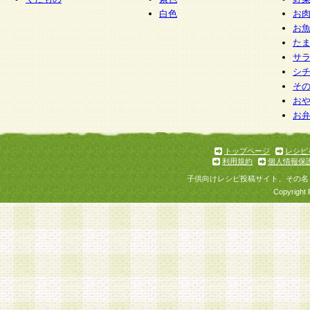
白色
お
お
た
サ
シ
そ
お
お
トップページ
レシピ
利用規約
個人情報保
子供向けレシピ投稿サイト、その名
Copyright 