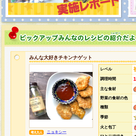
みんな大好きチキンナゲット
レベル
調理時間
主な食材
野菜の食材の色
種類
季節
火と包丁
ニョキシー