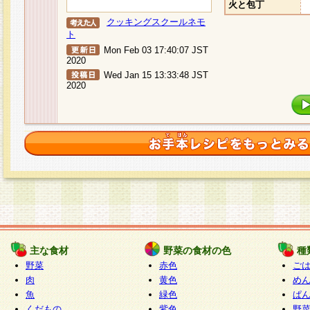
火と包丁
クッキングスクールネモ
ト
Mon Feb 03 17:40:07 JST
2020
Wed Jan 15 13:33:48 JST
2020
主な食材
野菜の食材の色
種
野菜
赤色
ご
肉
黄色
め
魚
緑色
ぱ
くだもの
紫色
野