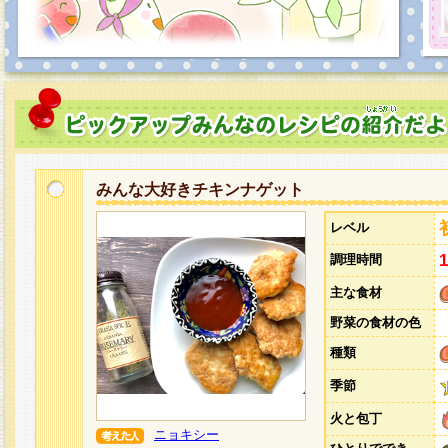
みんな大好きチキンナゲット
レベル
調理時間
主な食材
野菜の食材の色
種類
季節
火と包丁
ニョキシー