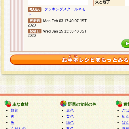
火と包丁
クッキングスクールネモ
ト
Mon Feb 03 17:40:07 JST
2020
Wed Jan 15 13:33:48 JST
2020
主な食材
野菜の食材の色
種
野菜
赤色
ご
肉
黄色
め
魚
緑色
ぱ
くだもの
紫色
野