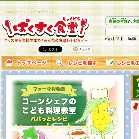
子供向けかんたんレシピの食育サイト
(例)トマト 豚肉