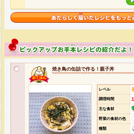
焼き鳥の缶詰で作る！親子丼
レベル
調理時間
主な食材
野菜の食材の色
種類