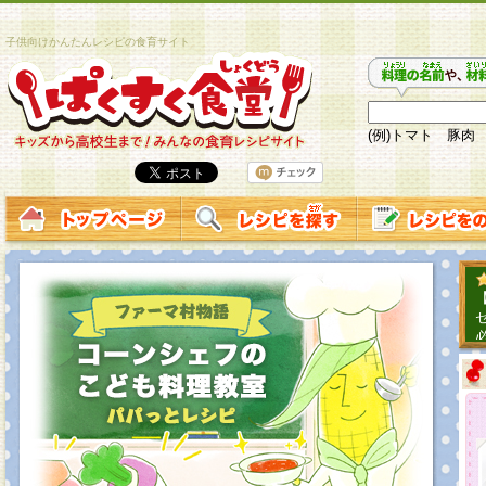
子供向けかんたんレシピの食育サイト
(例)トマト 豚肉