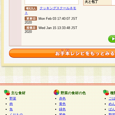
火と包丁
クッキングスクールネモ
ト
Mon Feb 03 17:40:07 JST
2020
Wed Jan 15 13:33:48 JST
2020
主な食材
野菜の食材の色
種
野菜
赤色
ご
肉
黄色
め
魚
緑色
ぱ
くだもの
紫色
野