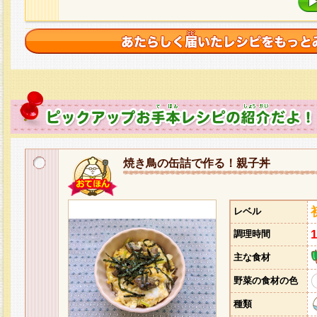
焼き鳥の缶詰で作る！親子丼
レベル
調理時間
主な食材
野菜の食材の色
種類