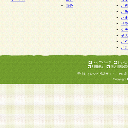
白色
お
お
た
サ
シ
そ
お
お
トップページ
レシピ
利用規約
個人情報保
子供向けレシピ投稿サイト、その名
Copyright 