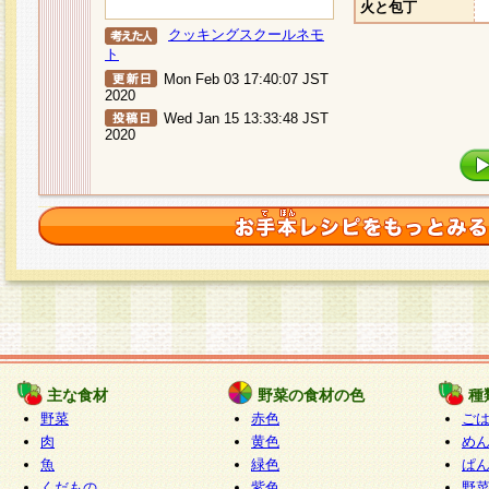
火と包丁
クッキングスクールネモ
ト
Mon Feb 03 17:40:07 JST
2020
Wed Jan 15 13:33:48 JST
2020
主な食材
野菜の食材の色
種
野菜
赤色
ご
肉
黄色
め
魚
緑色
ぱ
くだもの
紫色
野