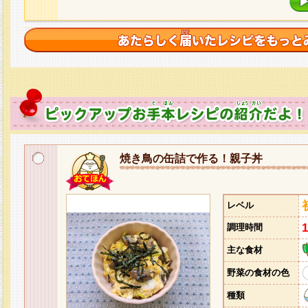
焼き鳥の缶詰で作る！親子丼
レベル
調理時間
主な食材
野菜の食材の色
種類