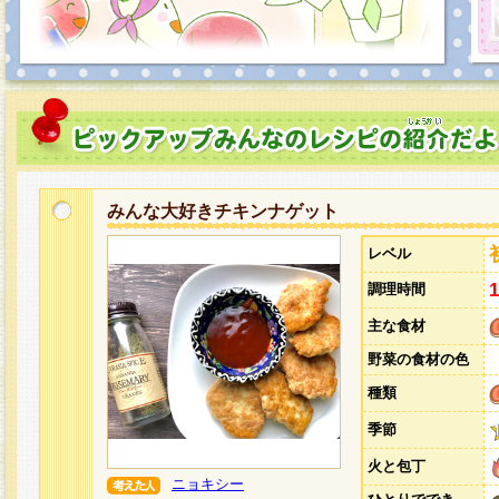
みんな大好きチキンナゲット
レベル
調理時間
主な食材
野菜の食材の色
種類
季節
火と包丁
ニョキシー