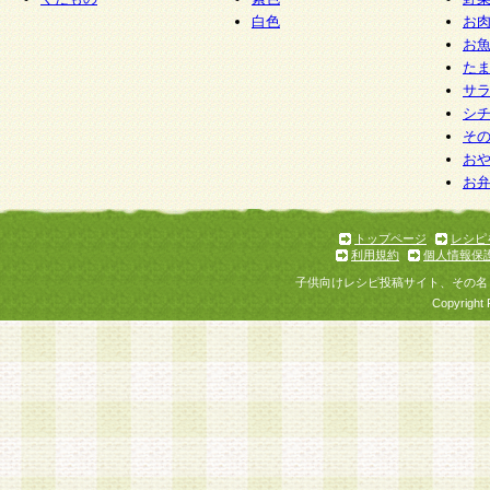
白色
お
お
た
サ
シ
そ
お
お
トップページ
レシピ
利用規約
個人情報保
子供向けレシピ投稿サイト、その名
Copyright 