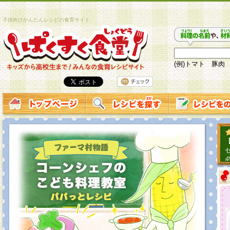
子供向けかんたんレシピの食育サイト
(例)トマト 豚肉