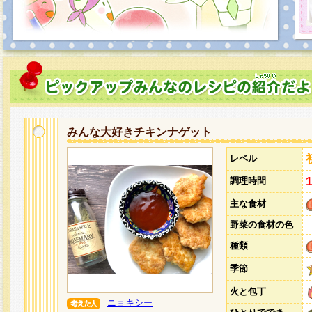
みんな大好きチキンナゲット
レベル
調理時間
主な食材
野菜の食材の色
種類
季節
火と包丁
ニョキシー