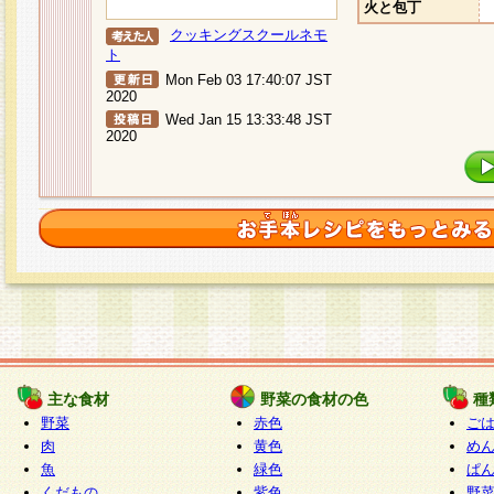
火と包丁
クッキングスクールネモ
ト
Mon Feb 03 17:40:07 JST
2020
Wed Jan 15 13:33:48 JST
2020
主な食材
野菜の食材の色
種
野菜
赤色
ご
肉
黄色
め
魚
緑色
ぱ
くだもの
紫色
野