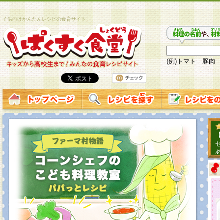
子供向けかんたんレシピの食育サイト
(例)トマト 豚肉