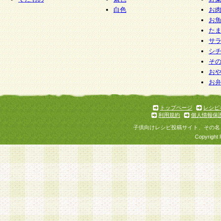
白色
お
お
た
サ
シ
そ
お
お
トップページ
レシピ
利用規約
個人情報保
子供向けレシピ投稿サイト、その名
Copyright 