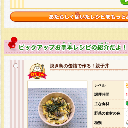
焼き鳥の缶詰で作る！親子丼
レベル
調理時間
主な食材
野菜の食材の色
種類