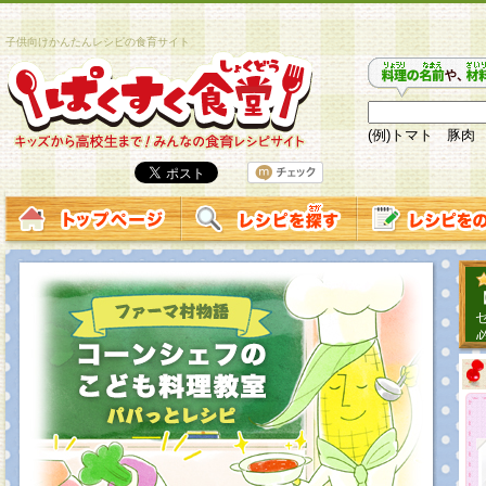
子供向けかんたんレシピの食育サイト
(例)トマト 豚肉