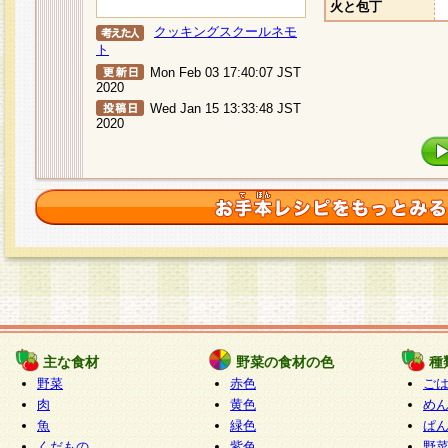
火と包丁
クッキングスクールネモ
ト
Mon Feb 03 17:40:07 JST
2020
Wed Jan 15 13:33:48 JST
2020
主な食材
野菜の食材の色
種
野菜
赤色
ご
肉
黄色
め
魚
緑色
ぱ
くだもの
紫色
野