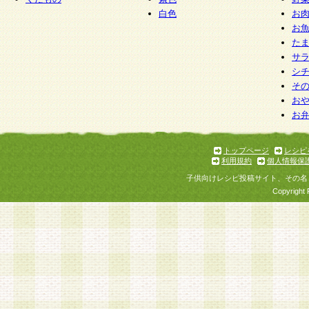
白色
お
お
た
サ
シ
そ
お
お
トップページ
レシピ
利用規約
個人情報保
子供向けレシピ投稿サイト、その名
Copyright 