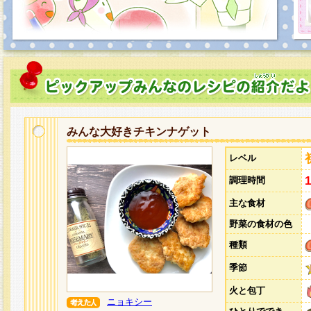
みんな大好きチキンナゲット
レベル
調理時間
主な食材
野菜の食材の色
種類
季節
火と包丁
ニョキシー