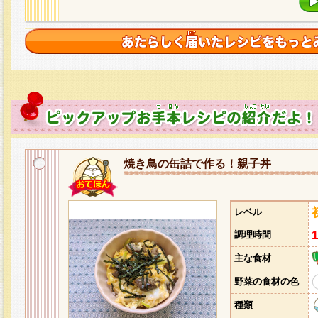
焼き鳥の缶詰で作る！親子丼
レベル
調理時間
主な食材
野菜の食材の色
種類