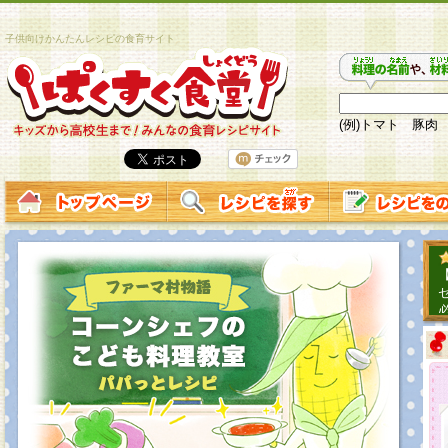
子供向けかんたんレシピの食育サイト
(例)トマト 豚肉