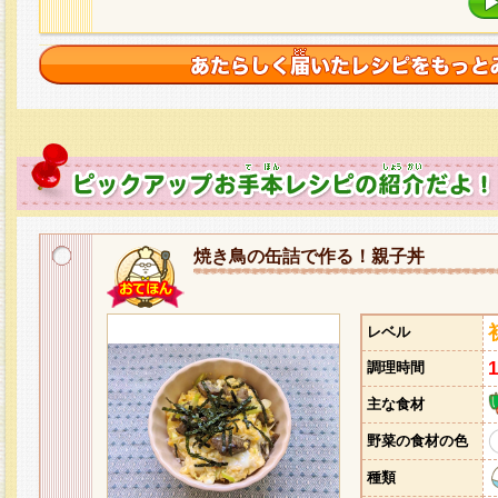
焼き鳥の缶詰で作る！親子丼
レベル
調理時間
主な食材
野菜の食材の色
種類