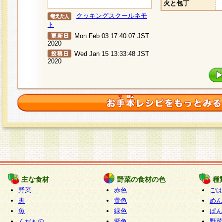
火と包丁
クッキングスクールネモ
ト
Mon Feb 03 17:40:07 JST
2020
Wed Jan 15 13:33:48 JST
2020
主な食材
野菜の食材の色
種
野菜
赤色
ご
肉
黄色
め
魚
緑色
ぱ
くだもの
紫色
野