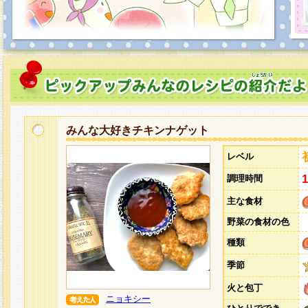
みんな大好きチキンナゲット
レベル
調理時間
主な食材
野菜の食材の色
種類
季節
火と包丁
ニョキシー