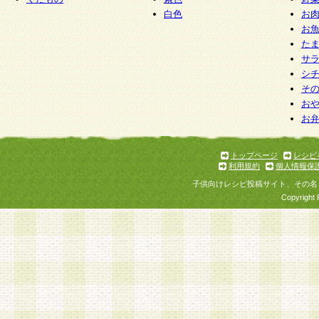
白色
お
お
た
サ
シ
そ
お
お
トップページ
レシピ
利用規約
個人情報保
子供向けレシピ投稿サイト、その名
Copyright 