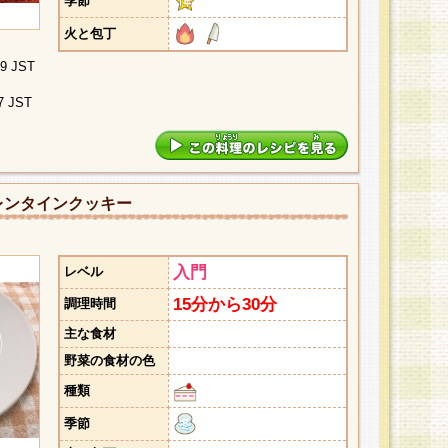
季節
火と包丁
09 JST
7 JST
レンタインクッキー
入門
レベル
15分から30分
調理時間
主な食材
野菜の食材の色
種類
季節