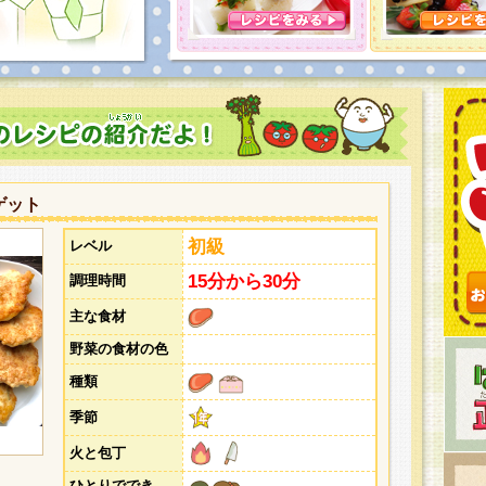
ゲット
初級
レベル
15分から30分
調理時間
主な食材
野菜の食材の色
種類
季節
火と包丁
ひとりででき