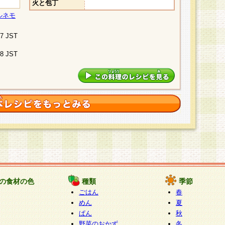
火と包丁
ルネモ
07 JST
48 JST
の食材の色
種類
季節
ごはん
春
めん
夏
ぱん
秋
野菜のおかず
冬