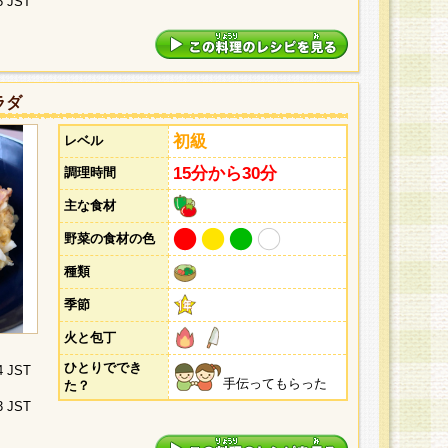
5 JST
ラダ
初級
レベル
15分から30分
調理時間
主な食材
野菜の食材の色
種類
季節
火と包丁
ひとりででき
4 JST
手伝ってもらった
た？
3 JST