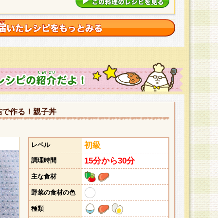
詰で作る！親子丼
初級
レベル
15分から30分
調理時間
主な食材
野菜の食材の色
種類