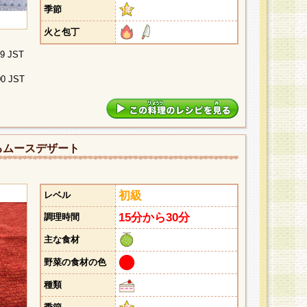
季節
火と包丁
29 JST
00 JST
るムースデザート
初級
レベル
15分から30分
調理時間
主な食材
野菜の食材の色
種類