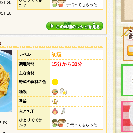
 JST 20
手伝ってもらった
た？
 JST 20
タ
初級
レベル
15分から30分
調理時間
主な食材
野菜の食材の色
種類
季節
火と包丁
ひとりででき
2 JST
手伝ってもらった
た？