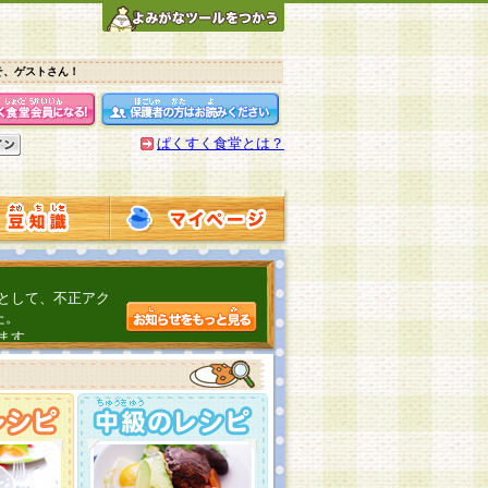
そ、ゲストさん！
ぱくすく食堂とは？
として、不正アク
た。
ます。
介するよ！
こちら
日頃の感謝をこめ
んの投稿、ありが