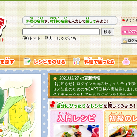
ようこ
(例)トマト 豚肉 じゃがいも
2021/12/27 の更新情報
【お知らせ】ログイン画面のセキュリティ対策
セス防止のためのreCAPTCHAを実装致しまし
必ずチェックをしてからログインをお願い致し
2019/06/04 の更新情報
ファーマ村からコーンシェフが簡単レシピを紹
2018/07/01 の更新情報
チャレンジ企画第三弾！お母さん、お父さんへ
てごはんを作ろう！は終了致しました。たくさ
とうございました。次回企画もお楽しみに！