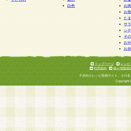
白色
お
お
た
サ
シ
そ
お
お
トップページ
レシピ
利用規約
個人情報保
子供向けレシピ投稿サイト、その名
Copyright 