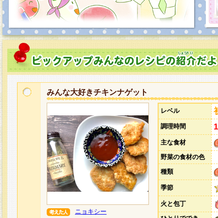
みんな大好きチキンナゲット
レベル
調理時間
主な食材
野菜の食材の色
種類
季節
火と包丁
ニョキシー