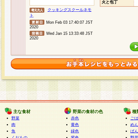
火と包丁
クッキングスクールネモ
ト
Mon Feb 03 17:40:07 JST
2020
Wed Jan 15 13:33:48 JST
2020
主な食材
野菜の食材の色
種
野菜
赤色
ご
肉
黄色
め
魚
緑色
ぱ
くだもの
紫色
野