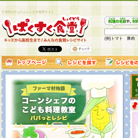
子供向けかんたんレシピの食育サイト
(例)トマト 豚肉