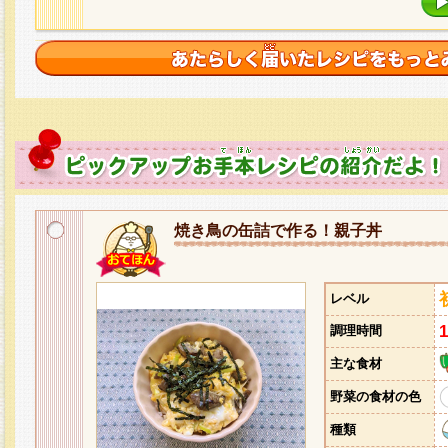
焼き鳥の缶詰で作る！親子丼
レベル
調理時間
主な食材
野菜の食材の色
種類