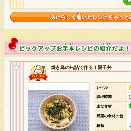
焼き鳥の缶詰で作る！親子丼
レベル
調理時間
主な食材
野菜の食材の色
種類