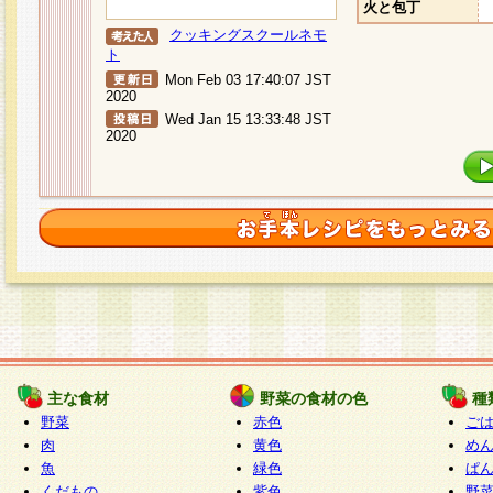
火と包丁
クッキングスクールネモ
ト
Mon Feb 03 17:40:07 JST
2020
Wed Jan 15 13:33:48 JST
2020
主な食材
野菜の食材の色
種
野菜
赤色
ご
肉
黄色
め
魚
緑色
ぱ
くだもの
紫色
野