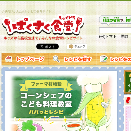
子供向けかんたんレシピの食育サイト
(例)トマト 豚肉