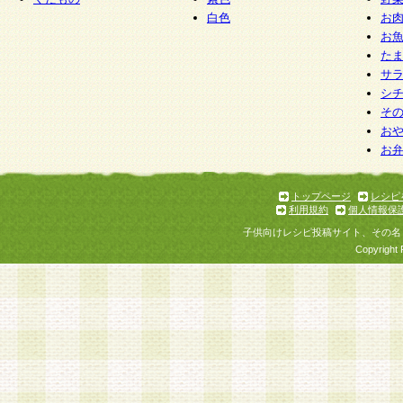
白色
お
お
た
サ
シ
そ
お
お
トップページ
レシピ
利用規約
個人情報保
子供向けレシピ投稿サイト、その名
Copyright 