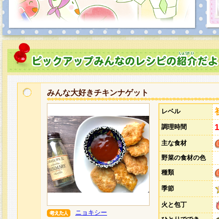
みんな大好きチキンナゲット
レベル
調理時間
主な食材
野菜の食材の色
種類
季節
火と包丁
ニョキシー