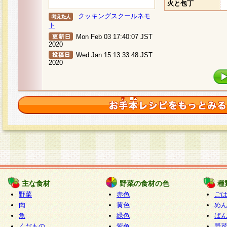
火と包丁
クッキングスクールネモ
ト
Mon Feb 03 17:40:07 JST
2020
Wed Jan 15 13:33:48 JST
2020
主な食材
野菜の食材の色
種
野菜
赤色
ご
肉
黄色
め
魚
緑色
ぱ
くだもの
紫色
野