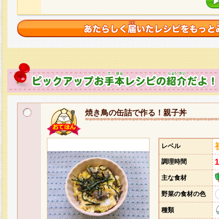
焼き鳥の缶詰で作る！親子丼
レベル
調理時間
主な食材
野菜の食材の色
種類