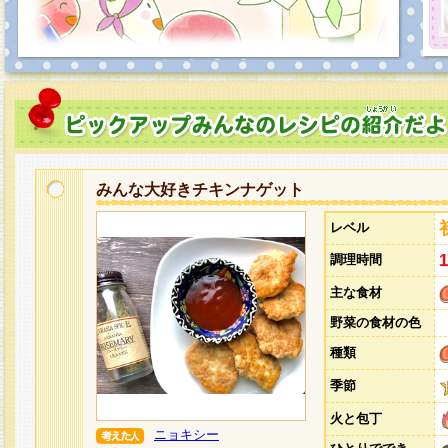
みんな大好きチキンナゲット
レベル
調理時間
主な食材
野菜の食材の色
種類
季節
火と包丁
ニョキシー