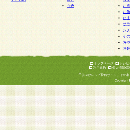
白色
お
お
た
サ
シ
そ
お
お
トップページ
レシピ
利用規約
個人情報保
子供向けレシピ投稿サイト、その名
Copyright 