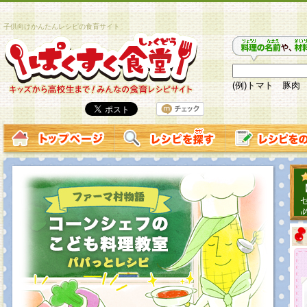
子供向けかんたんレシピの食育サイト
(例)トマト 豚肉