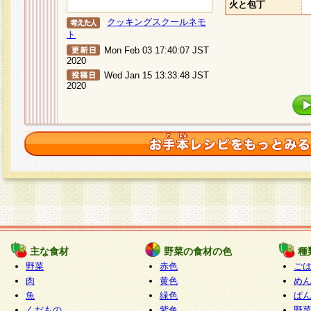
火と包丁
クッキングスクールネモ
ト
Mon Feb 03 17:40:07 JST
2020
Wed Jan 15 13:33:48 JST
2020
主な食材
野菜の食材の色
種
野菜
赤色
ご
肉
黄色
め
魚
緑色
ぱ
くだもの
紫色
野