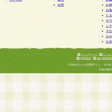
白色
お
お
た
サ
シ
そ
お
お
トップページ
レシピ
利用規約
個人情報保
子供向けレシピ投稿サイト、その名
Copyright 