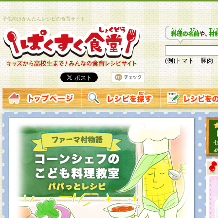
子供向けかんたんレシピの食育サイト
(例)トマト 豚肉