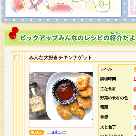
みんな大好きチキンナゲット
レベル
調理時間
主な食材
野菜の食材の色
種類
季節
火と包丁
ニョキシー