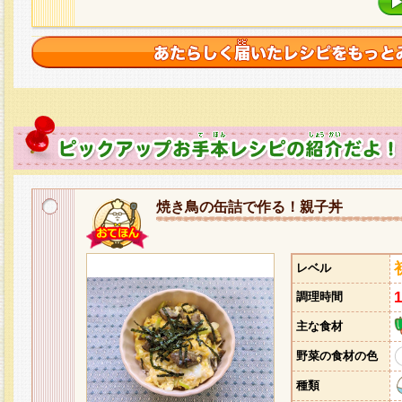
焼き鳥の缶詰で作る！親子丼
レベル
調理時間
主な食材
野菜の食材の色
種類